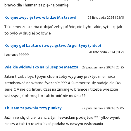
brawo dla Thurman za piękną bramkę
Kolejne zwycięstwo w Lidze Mistrzów!
26 listopada 2024 | 23:15
Takie mecze trzeba dobijać żeby później nie było takiej sytuacji jak
to było w drugiej połowie
Kolejny gol Lautaro i zwycięstwo Argentyny (video)
20 listopada 2024 | 11:29
Lautaro ?????
Wielkie widowisko na Giuseppe Meazza!
27 października 2024 | 20:35
Jakim trzeba być tępym ch..em żeby wygrany praktycznie mecz
zremisować na własne życzenie ??? A Summer to się nadaje ale Do
serie C A nie do Interu Czas na zmianę w bramce i trzeba wreszcie
wstrząsnąć obroną bo tak bronić nie można ??
Thuram zapewnia trzy punkty
23 października 2024 | 23:05
Już mnie ch.j chciał trafić z tym lewackim podejściu ?? Tylko wynik
cieszy a tak to reszta jakaś padaka w naszym wykonaniu