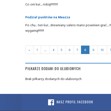
Co oni kur.... robią!!!!!!!!!!
Podział punktów na Meazza
Po chu... ten kur... drewniany valero mario powinien grać....
wygarnął!!!!!!!
«
1
.....
4
5
6
7
8
9
10
PIŁKARZE DODANI DO ULUBIONYCH
Brak piłkarzy dodanych do ulubionych
NASZ PROFIL FACEBOOK