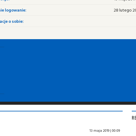
ie logowanie:
28 lutego 20
cje o sobie:
R
13 maja 2019 | 00:09