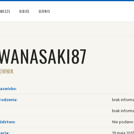
MECZE
KIBICE
SERWIS
IWANASAKI87
OWNIK
nazwisko:
rodzenia:
brak informa
brak informa
ództwo:
Nie podano
acja:
19 maja 2017