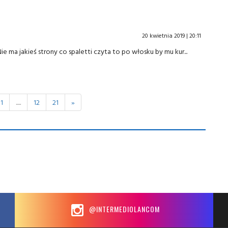
20 kwietnia 2019 | 20:11
 Nie ma jakieś strony co spaletti czyta to po włosku by mu kur...
11
.....
12
21
»
@INTERMEDIOLANCOM