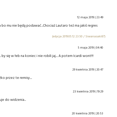
12 maja 2019 | 23:49
ia bo mu nie będą podawać...Chociaż Lautaro też ma jakiś regres
(edycja 2019.05.12 23:50 / Siwanasaki87)
5 maja 2019 | 04:40
się w łeb na koniec i nie robili jaj.... A potem Icardi wont!!!
29 kwietnia 2019 | 20:47
ko przez te remisy....
23 kwietnia 2019 | 19:29
je do widzenia...
20 kwietnia 2019 | 20:53