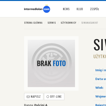
NEWS
KLUB
ZESPÓŁ
STRONA GŁÓWNA
SERWIS
UŻYTKOWNICY
SIWANASAKI87
S
UŻYTK
Imię i 
Data u
Wiek:
Wojew
NAPISZ
OFF-LINE
Ranga:
Pulcini A
Rejestr