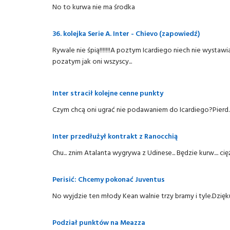
No to kurwa nie ma środka
36. kolejka Serie A. Inter - Chievo (zapowiedź)
Rywale nie śpią!!!!!!!A poztym Icardiego niech nie wystaw
pozatym jak oni wszyscy...
Inter stracił kolejne cenne punkty
Czym chcą oni ugrać nie podawaniem do Icardiego?Pierd... by 
Inter przedłużył kontrakt z Ranocchią
Chu... znim Atalanta wygrywa z Udinese... Będzie kurw.... cięż
Perisić: Chcemy pokonać Juventus
No wyjdzie ten młody Kean walnie trzy bramy i tyle.Dzięku
Podział punktów na Meazza