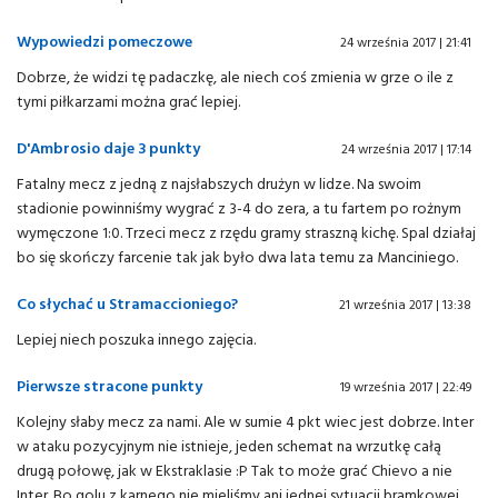
Wypowiedzi pomeczowe
24 września 2017 | 21:41
Dobrze, że widzi tę padaczkę, ale niech coś zmienia w grze o ile z
tymi piłkarzami można grać lepiej.
D'Ambrosio daje 3 punkty
24 września 2017 | 17:14
Fatalny mecz z jedną z najsłabszych drużyn w lidze. Na swoim
stadionie powinniśmy wygrać z 3-4 do zera, a tu fartem po rożnym
wymęczone 1:0. Trzeci mecz z rzędu gramy straszną kichę. Spal działaj
bo się skończy farcenie tak jak było dwa lata temu za Manciniego.
Co słychać u Stramaccioniego?
21 września 2017 | 13:38
Lepiej niech poszuka innego zajęcia.
Pierwsze stracone punkty
19 września 2017 | 22:49
Kolejny słaby mecz za nami. Ale w sumie 4 pkt wiec jest dobrze. Inter
w ataku pozycyjnym nie istnieje, jeden schemat na wrzutkę całą
drugą połowę, jak w Ekstraklasie :P Tak to może grać Chievo a nie
Inter. Bo golu z karnego nie mieliśmy ani jednej sytuacji bramkowej.