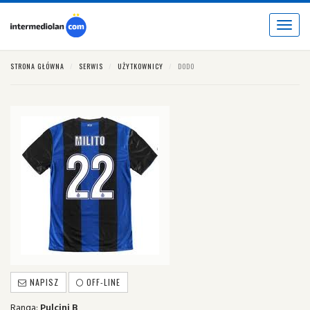
Toggle
navigat
STRONA GŁÓWNA
SERWIS
UŻYTKOWNICY
DODO
NAPISZ
OFF-LINE
Ranga:
Pulcini B