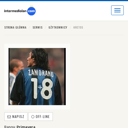
Toggle
navigat
STRONA GŁÓWNA
SERWIS
UŻYTKOWNICY
KRETOS
NAPISZ
OFF-LINE
Ranga:
Primavera