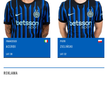
FRANCESCO
PIOTR
ACERBI
ZIELIŃSKI
LAT: 38
LAT: 32
REKLAMA