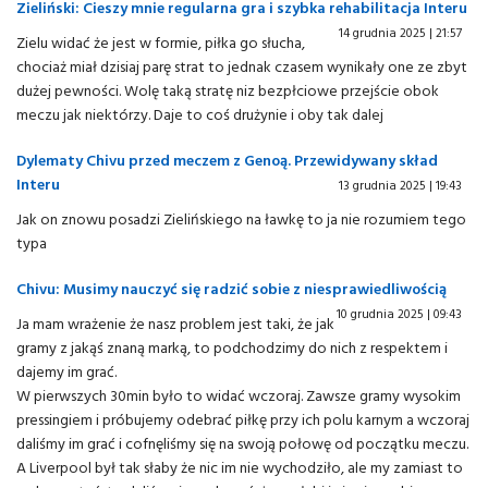
Zieliński: Cieszy mnie regularna gra i szybka rehabilitacja Interu
14 grudnia 2025 | 21:57
Zielu widać że jest w formie, piłka go słucha,
chociaż miał dzisiaj parę strat to jednak czasem wynikały one ze zbyt
dużej pewności. Wolę taką stratę niz bezpłciowe przejście obok
meczu jak niektórzy. Daje to coś drużynie i oby tak dalej
Dylematy Chivu przed meczem z Genoą. Przewidywany skład
Interu
13 grudnia 2025 | 19:43
Jak on znowu posadzi Zielińskiego na ławkę to ja nie rozumiem tego
typa
Chivu: Musimy nauczyć się radzić sobie z niesprawiedliwością
10 grudnia 2025 | 09:43
Ja mam wrażenie że nasz problem jest taki, że jak
gramy z jakąś znaną marką, to podchodzimy do nich z respektem i
dajemy im grać.
W pierwszych 30min było to widać wczoraj. Zawsze gramy wysokim
pressingiem i próbujemy odebrać piłkę przy ich polu karnym a wczoraj
daliśmy im grać i cofnęliśmy się na swoją połowę od początku meczu.
A Liverpool był tak słaby że nic im nie wychodziło, ale my zamiast to