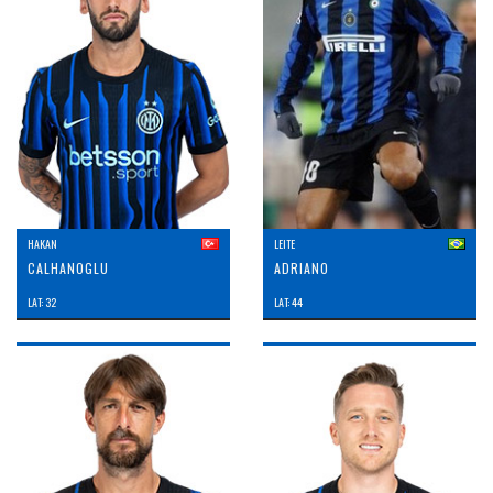
HAKAN
LEITE
CALHANOGLU
ADRIANO
LAT: 32
LAT: 44