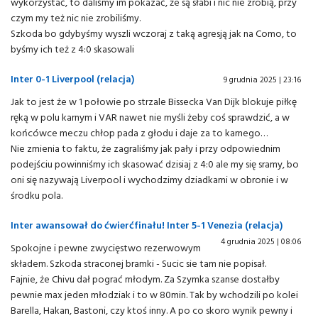
wykorzystać, to daliśmy im pokazać, że są słabi i nic nie zrobią, przy
czym my też nic nie zrobiliśmy.
Szkoda bo gdybyśmy wyszli wczoraj z taką agresją jak na Como, to
byśmy ich też z 4:0 skasowali
Inter 0-1 Liverpool (relacja)
9 grudnia 2025 | 23:16
Jak to jest że w 1 połowie po strzale Bissecka Van Dijk blokuje piłkę
ręką w polu karnym i VAR nawet nie myśli żeby coś sprawdzić, a w
końcówce meczu chłop pada z głodu i daje za to karnego…
Nie zmienia to faktu, że zagraliśmy jak pały i przy odpowiednim
podejściu powinniśmy ich skasować dzisiaj z 4:0 ale my się sramy, bo
oni się nazywają Liverpool i wychodzimy dziadkami w obronie i w
środku pola.
Inter awansował do ćwierćfinału! Inter 5-1 Venezia (relacja)
4 grudnia 2025 | 08:06
Spokojne i pewne zwycięstwo rezerwowym
składem. Szkoda straconej bramki - Sucic sie tam nie popisał.
Fajnie, że Chivu dał pograć młodym. Za Szymka szanse dostałby
pewnie max jeden młodziak i to w 80min. Tak by wchodzili po kolei
Barella, Hakan, Bastoni, czy ktoś inny. A po co skoro wynik pewny i