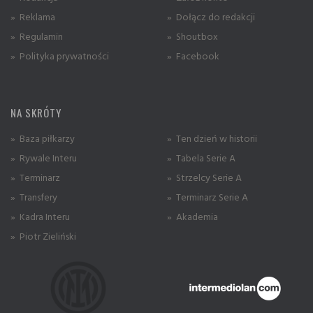
» Reklama
» Dołącz do redakcji
» Regulamin
» Shoutbox
» Polityka prywatności
» Facebook
NA SKRÓTY
» Baza piłkarzy
» Ten dzień w historii
» Rywale Interu
» Tabela Serie A
» Terminarz
» Strzelcy Serie A
» Transfery
» Terminarz Serie A
» Kadra Interu
» Akademia
» Piotr Zieliński