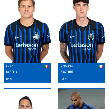
NICOLO
ALESSANDRO
BARELLA
BASTONI
LAT: 29
LAT: 27