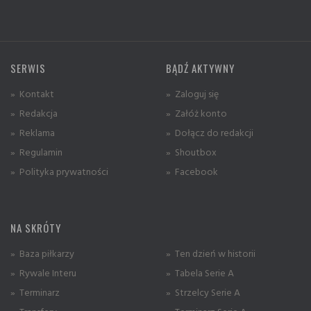
SERWIS
BĄDŹ AKTYWNY
» Kontakt
» Zaloguj się
» Redakcja
» Załóż konto
» Reklama
» Dołącz do redakcji
» Regulamin
» Shoutbox
» Polityka prywatności
» Facebook
NA SKRÓTY
» Baza piłkarzy
» Ten dzień w historii
» Rywale Interu
» Tabela Serie A
» Terminarz
» Strzelcy Serie A