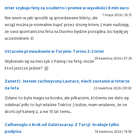
Inter szykuje fetę za scudetto i premie w wysokości 6 mln euro
1 maja 2026 | 16:31
Nie wiem w jaki sposób są sprzedawane bilety, ale
wciąż można je normalnie kupić przez stronę Interu :) mam nadzieję,
że owa spontaniczna feta na Duomo będzie porządna, bo będę jej
uczestnikiem :D
Utracone prowadzenie w Turynie: Torino 2-2 Inter
29 kwietnia 2026 | 07:39
Wybieram się na meczyk z Parmą i na fetę, może
ktoś jeszcze jedzie? :)))
Zanetti: Jestem zachwycony Lautaro, niech zostanie w Interze
na lata
23 kwietnia 2026 | 09:30
Zidane to była magia na boisku, ale piłkarzem, któremu nie dało się
odebrać piłki to był właśnie Traktor :) ludzie, mam wrażenie, że on
skończył karierę 2, a nie 15 lat temu...
Calhanoglu o krok od Galatasaray. Z Turcji: brakuje tylko
podpisu
14 kwietnia 2026 | 14:18