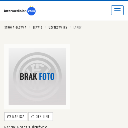
Toggle
navigat
STRONA GŁÓWNA
SERWIS
UŻYTKOWNICY
LARRY
NAPISZ
OFF-LINE
Ranga:
Gracz 1. drużyny