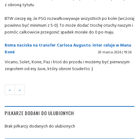
z obroną tytułu.
BTW cieszę się, że PSG rozwałkowywuje wszystkich po kolei (wczoraj
powinno być minimum z 5-0). To może dodać trochę otuchy naszym i
pomóc całkowicie przegonić spadek morale do 0 po maju.
Roma naciska na transfer Carlosa Augusto. Inter celuje w Manu
Koné
30 marca 2026 | 19:36
Vicario, Solet, Kone, Paz i ktoś do przodu i możemy być pierwszym
zespołem od ery Juve, który obroni Scudetto :)
«
»
PIŁKARZE DODANI DO ULUBIONYCH
Brak piłkarzy dodanych do ulubionych