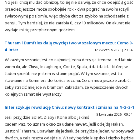
No jeśli chcą mu dać obniżkę, to się nie dziwię, że chce odejść :) gość
przecież jeszcze może spokojnie rok - dwa pograć na swoim (czyli
światowym) poziomie, więc chyba ciut za szybko na schodzenie z
pensji... Tym bardziej, że nie zarabia 8, czy 10 milionów. On akurat nie
wydaje mi się przepłaconym gościem.
Thuram i Dumfries dają zwycięstwo w szalonym meczu: Como 3-
4 Inter
12 kwietnia 2026 | 23:04
W każdym sezonie jest co najmniej jedna decyzja trenera - od lat nie
wiem ilu, ale Chivu, Inzaghiego, Conte, Spala, itd. itd. itd. - której w
żaden sposób nie jestem w stanie pojąć. W tym sezonie jest to
stawianie na Sommera do końca sezonu. Co on musi jeszcze zrobić,
żeby stracić miejsce w bramce? Zakładam, że wpuszczenie dwóch
kolejnych szmat nie wystarczy
Inter szykuje rewolucję Chivu: nowy kontrakt i zmiana na 4-2-3-1
9 kwietnia 2026 | 09:04
Jeśli przyjdzie Solet, Diaby i Kone albo jakimś
cudem Paz, to uznam okno za udane nawet, jeśli odejdą Hakan,
Bastoni i Thuram. Obawiam się jednak, że przyjdzie jeden, w porywach
dwóch, a cała reszta odejdzie. Wtedy będzie kiepsko i ciężko będzie