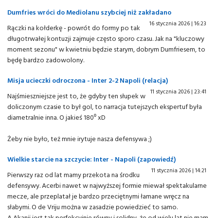
Dumfries wróci do Mediolanu szybciej niż zakładano
16 stycznia 2026 | 16:23
Rączki na kołderkę - powrót do formy po tak
długotrwałej kontuzji zajmuje często sporo czasu. Jak na "kluczowy
moment sezonu" w kwietniu będzie starym, dobrym Dumfriesem, to
będę bardzo zadowolony.
Misja ucieczki odroczona - Inter 2-2 Napoli (relacja)
11 stycznia 2026 | 23:41
Najśmieszniejsze jest to, że gdyby ten słupek w
doliczonym czasie to był gol, to narracja tutejszych ekspertuf była
diametralnie inna. O jakieś 180⁰ xD
Żeby nie było, też mnie irytuje nasza defensywa ;)
Wielkie starcie na szczycie: Inter - Napoli (zapowiedź)
11 stycznia 2026 | 14:21
Pierwszy raz od lat mamy przekota na środku
defensywy. Acerbi nawet w najwyższej formie miewał spektakularne
mecze, ale przeplatał je bardzo przeciętnymi łamane wręcz na
słabymi. O de Vriju można w zasadzie powiedzieć to samo.
A Akanji jest tak perfekcyjnie równy i solidny, że od wielu lat nie mam