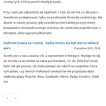
oceną tych, którzy przed chwilą przyszli...
Przy czym jak najbardziej się zgadzam z tym, że nie ma co decyzji o
transferze podejmować tylko na podstawie dowodu osobistego. Ale
akurat w naszej sytuacji, gdy na praktycznie każdej pozycji mamy
baaaaardzo doświadczonego startera, nie zaszkodzi popróbować z
młodymi, obiecującymi piłkarzami
Oaktree stawia na rozwój - kadra Interu ma być warta miliard
euro
31 grudnia 2025 | 19:18
Acerbi jest u nas czwarty rok, a wymienieni 4 miesiące. Wydaje mi się,
że trochę za wcześnie na takie porównania... Co do Ziela być może
było tak jak piszesz, nie mam pamięci do takich szczegółów. Poza
tym jeden, czy dwóch trafionych emerytów nie przykrywa dużo
większej grupy flopów: Arna, Cuadrado, Alexis, Radja, Koralov, Vidal,
itd.
«
»