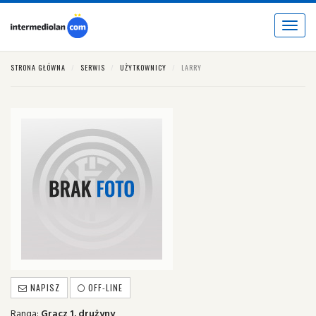
Toggle
navigat
STRONA GŁÓWNA
SERWIS
UŻYTKOWNICY
LARRY
NAPISZ
OFF-LINE
Ranga:
Gracz 1. drużyny