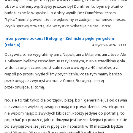
obaw o defensywę. Gdyby jeszcze był Dumfries, to bym się otarł o
buńczucznośc w spokoju o dobry wynik. Bez Dumfriesa jestem
"tylko" niemal pewien, że nie pękniemy w żadnym momencie meczu.
Wynik sprawą otwartą, ale wszystko wskazuje na nas. Forza!
Inter pewnie pokonał Bolognę - Zieliński z pięknym golem
(relacja)
4 stycznia 2026 | 23:13
Oczywiście, nie wygraliśmy ani z Napoli, ani z Milanem, ani z Juve. Ale
z Milanem byliśmy zespołem 10 razy lepszym, z Juve straciliśmy gola
w doliczonym czasie po strzale rezerwowego z 40 metrów, a z
Napoli po prostu wysiedliśmy psychicznie. Poza tym mamy bardzo
przekonujące zwycięstwa m.in. z Como, Bologną i, mniej
przekonujące, z Romą.
No, ale to tak tylko dla porządku piszę, bo 1. generalnie już od dawna
nie zwracam większej uwagi co mają do powiedzenia tzw. eksperci,
nie wspominając o zwykłych kibicach, którzy jedyne co potrafią, to
pojechać po porażce, jak to drużyna jest beznadziejna i podniecić się
po zwycięstwie, że jest w pytę. Jak napastnik w 10 meczach będzie
miał 20 asyst, 30 razy trafi w słupek i strzeli 0 goli, to jest