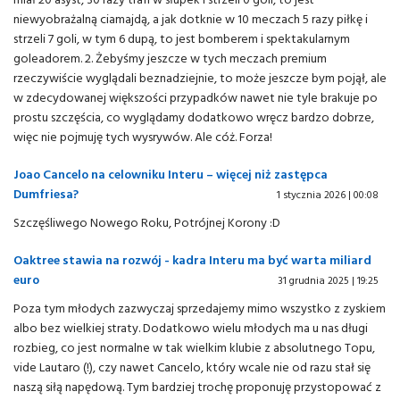
niewyobrażalną ciamajdą, a jak dotknie w 10 meczach 5 razy piłkę i
strzeli 7 goli, w tym 6 dupą, to jest bomberem i spektakularnym
goleadorem. 2. Żebyśmy jeszcze w tych meczach premium
rzeczywiście wyglądali beznadziejnie, to może jeszcze bym pojął, ale
w zdecydowanej większości przypadków nawet nie tyle brakuje po
prostu szczęścia, co wyglądamy dodatkowo wręcz bardzo dobrze,
więc nie pojmuję tych wysrywów. Ale cóż. Forza!
Joao Cancelo na celowniku Interu – więcej niż zastępca
Dumfriesa?
1 stycznia 2026 | 00:08
Szczęśliwego Nowego Roku, Potrójnej Korony :D
Oaktree stawia na rozwój - kadra Interu ma być warta miliard
euro
31 grudnia 2025 | 19:25
Poza tym młodych zazwyczaj sprzedajemy mimo wszystko z zyskiem
albo bez wielkiej straty. Dodatkowo wielu młodych ma u nas długi
rozbieg, co jest normalne w tak wielkim klubie z absolutnego Topu,
vide Lautaro (!), czy nawet Cancelo, który wcale nie od razu stał się
naszą siłą napędową. Tym bardziej trochę proponuję przystopować z