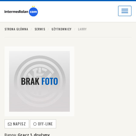
Toggle
navigat
STRONA GŁÓWNA
SERWIS
UŻYTKOWNICY
LARRY
NAPISZ
OFF-LINE
Ranga:
Gracz 1. drużyny