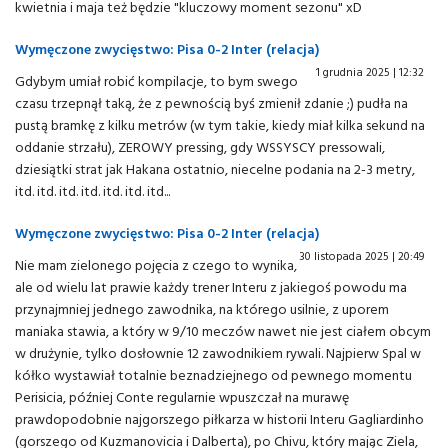
kwietnia i maja też będzie "kluczowy moment sezonu" xD
Wymęczone zwycięstwo: Pisa 0-2 Inter (relacja)
1 grudnia 2025 | 12:32
Gdybym umiał robić kompilacje, to bym swego
czasu trzepnął taką, że z pewnością byś zmienił zdanie ;) pudła na
pustą bramkę z kilku metrów (w tym takie, kiedy miał kilka sekund na
oddanie strzału), ZEROWY pressing, gdy WSSYSCY pressowali,
dziesiątki strat jak Hakana ostatnio, niecelne podania na 2-3 metry,
itd. itd. itd. itd. itd. itd. itd...
Wymęczone zwycięstwo: Pisa 0-2 Inter (relacja)
30 listopada 2025 | 20:49
Nie mam zielonego pojęcia z czego to wynika,
ale od wielu lat prawie każdy trener Interu z jakiegoś powodu ma
przynajmniej jednego zawodnika, na którego usilnie, z uporem
maniaka stawia, a który w 9/10 meczów nawet nie jest ciałem obcym
w drużynie, tylko dosłownie 12 zawodnikiem rywali. Najpierw Spal w
kółko wystawiał totalnie beznadziejnego od pewnego momentu
Perisicia, później Conte regularnie wpuszczał na murawę
prawdopodobnie najgorszego piłkarza w historii Interu Gagliardinho
(gorszego od Kuzmanovicia i Dalberta), po Chivu, który mając Ziela,