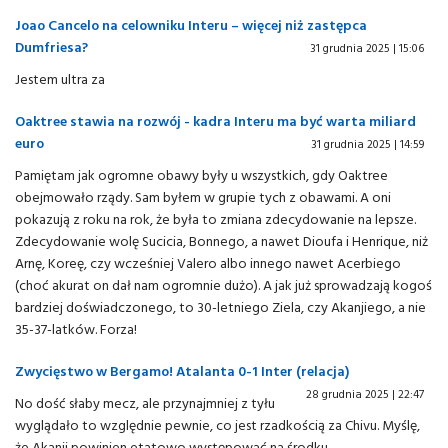
Joao Cancelo na celowniku Interu – więcej niż zastępca
Dumfriesa?
31 grudnia 2025 | 15:06
Jestem ultra za
Oaktree stawia na rozwój - kadra Interu ma być warta miliard
euro
31 grudnia 2025 | 14:59
Pamiętam jak ogromne obawy były u wszystkich, gdy Oaktree
obejmowało rządy. Sam byłem w grupie tych z obawami. A oni
pokazują z roku na rok, że była to zmiana zdecydowanie na lepsze.
Zdecydowanie wolę Sucicia, Bonnego, a nawet Dioufa i Henrique, niż
Arnę, Koreę, czy wcześniej Valero albo innego nawet Acerbiego
(choć akurat on dał nam ogromnie dużo). A jak już sprowadzają kogoś
bardziej doświadczonego, to 30-letniego Ziela, czy Akanjiego, a nie
35-37-latków. Forza!
Zwycięstwo w Bergamo! Atalanta 0-1 Inter (relacja)
28 grudnia 2025 | 22:47
No dość słaby mecz, ale przynajmniej z tyłu
wyglądało to względnie pewnie, co jest rzadkością za Chivu. Myślę,
że Akanji powinien etatowo występować na środku.