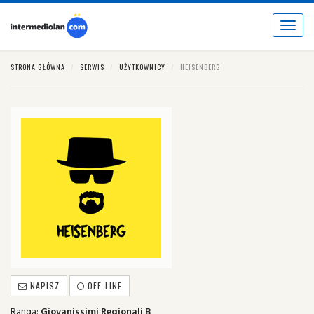
Toggle
navigat
STRONA GŁÓWNA
SERWIS
UŻYTKOWNICY
HEISENBERG
NAPISZ
OFF-LINE
Ranga:
Giovanissimi Regionali B