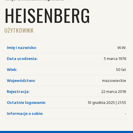
HEISENBERG
UŻYTKOWNIK
Imię i nazwisko:
W.W.
Data urodzenia:
5 marca 1976
Wiek:
50 lat
Województwo:
mazowieckie
Rejestracja:
22 marca 2018
Ostatnie logowanie:
10 grudnia 2025 | 21:55
Informacje o sobie:
-