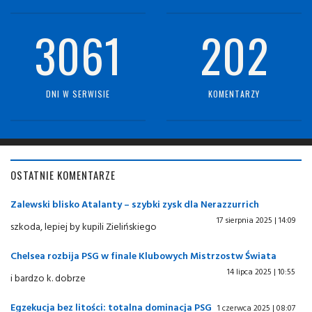
3061
202
DNI W SERWISIE
KOMENTARZY
OSTATNIE KOMENTARZE
Zalewski blisko Atalanty – szybki zysk dla Nerazzurrich
17 sierpnia 2025 | 14:09
szkoda, lepiej by kupili Zielińskiego
Chelsea rozbija PSG w finale Klubowych Mistrzostw Świata
14 lipca 2025 | 10:55
i bardzo k. dobrze
Egzekucja bez litości: totalna dominacja PSG
1 czerwca 2025 | 08:07