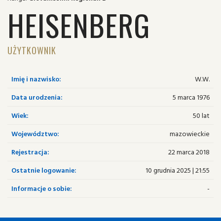
HEISENBERG
UŻYTKOWNIK
Imię i nazwisko:
W.W.
Data urodzenia:
5 marca 1976
Wiek:
50 lat
Województwo:
mazowieckie
Rejestracja:
22 marca 2018
Ostatnie logowanie:
10 grudnia 2025 | 21:55
Informacje o sobie:
-