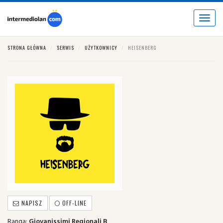
Toggle
navigat
STRONA GŁÓWNA
SERWIS
UŻYTKOWNICY
HEISENBERG
NAPISZ
OFF-LINE
Ranga:
Giovanissimi Regionali B