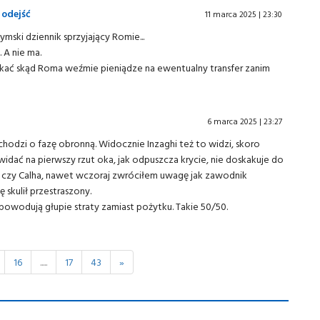
 odejść
11 marca 2025 | 23:30
zymski dziennik sprzyjający Romie...
 A nie ma.
kać skąd Roma weźmie pieniądze na ewentualny transfer zanim
6 marca 2025 | 23:27
hodzi o fazę obronną. Widocznie Inzaghi też to widzi, skoro
widać na pierwszy rzut oka, jak odpuszcza krycie, nie doskakuje do
 czy Calha, nawet wczoraj zwróciłem uwagę jak zawodnik
 skulił przestraszony.
powodują głupie straty zamiast pożytku. Takie 50/50.
16
.....
17
43
»