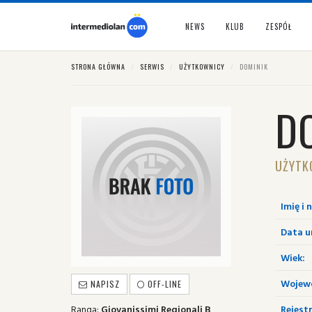
NEWS
KLUB
ZESPÓŁ
STRONA GŁÓWNA
SERWIS
UŻYTKOWNICY
DOMINIK
D
UŻYTK
Imię i 
Data u
Wiek:
Wojew
NAPISZ
OFF-LINE
Ranga:
Giovanissimi Regionali B
Rejestr