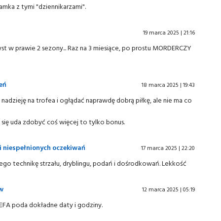
mka z tymi "dziennikarzami".
19 marca 2025 | 21:16
syst w prawie 2 sezony... Raz na 3 miesiące, po prostu MORDERCZY
zeń
18 marca 2025 | 19:43
ć nadzieję na trofea i ogłądać naprawdę dobrą piłkę, ale nie ma co
i się uda zdobyć coś więcej to tylko bonus.
i niespełnionych oczekiwań
17 marca 2025 | 22:20
ego technikę strzału, dryblingu, podań i dośrodkowań. Lekkość
ów
12 marca 2025 | 05:19
UEFA poda dokładne daty i godziny.