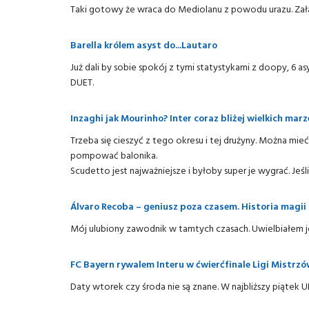
Taki gotowy że wraca do Mediolanu z powodu urazu. Zała
Barella królem asyst do...Lautaro
Już dali by sobie spokój z tymi statystykami z doopy, 6 a
DUET.
Inzaghi jak Mourinho? Inter coraz bliżej wielkich mar
Trzeba się cieszyć z tego okresu i tej drużyny. Można mie
pompować balonika.
Scudetto jest najważniejsze i byłoby super je wygrać. Jeśl
Álvaro Recoba – geniusz poza czasem. Historia magii 
Mój ulubiony zawodnik w tamtych czasach. Uwielbiałem j
FC Bayern rywalem Interu w ćwierćfinale Ligi Mistrz
Daty wtorek czy środa nie są znane. W najbliższy piątek 