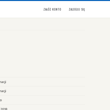
ZAŁÓŻ KONTO
ZALOGUJ SIĘ
macji
macji
no
 2018