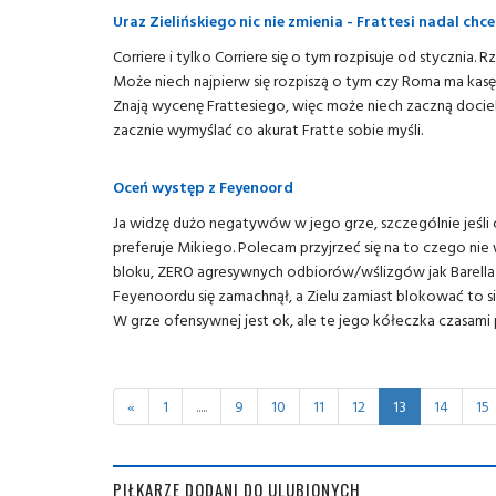
Uraz Zielińskiego nic nie zmienia - Frattesi nadal chce
Corriere i tylko Corriere się o tym rozpisuje od stycznia. R
Może niech najpierw się rozpiszą o tym czy Roma ma kasę.
Znają wycenę Frattesiego, więc może niech zaczną docie
zacznie wymyślać co akurat Fratte sobie myśli.
Oceń występ z Feyenoord
Ja widzę dużo negatywów w jego grze, szczególnie jeśli c
preferuje Mikiego. Polecam przyjrzeć się na to czego nie 
bloku, ZERO agresywnych odbiorów/wślizgów jak Barella
Feyenoordu się zamachnął, a Zielu zamiast blokować to się
W grze ofensywnej jest ok, ale te jego kółeczka czasami 
«
1
.....
9
10
11
12
13
14
15
PIŁKARZE DODANI DO ULUBIONYCH