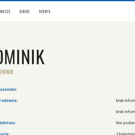
MECZE
KIBICE
SERWIS
OMINIK
OWNIK
nazwisko:
rodzenia:
brak infor
brak infor
ództwo:
Nie poda
acja:
3 kwietnia