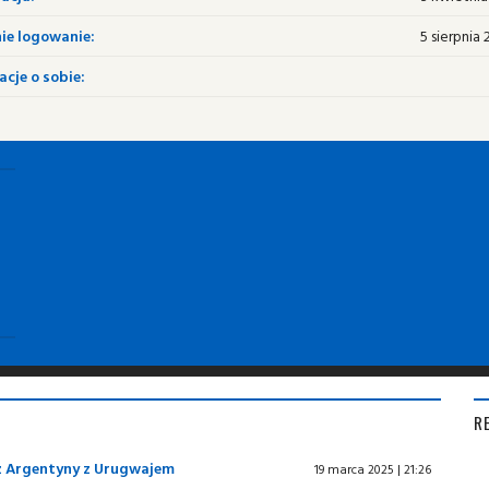
ie logowanie:
5 sierpnia 
cje o sobie:
R
z Argentyny z Urugwajem
19 marca 2025 | 21:26