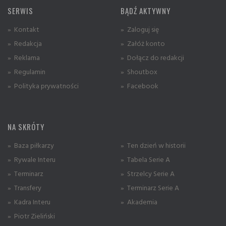
SERWIS
BĄDŹ AKTYWNY
» Kontakt
» Zaloguj się
» Redakcja
» Załóż konto
» Reklama
» Dołącz do redakcji
» Regulamin
» Shoutbox
» Polityka prywatności
» Facebook
NA SKRÓTY
» Baza piłkarzy
» Ten dzień w historii
» Rywale Interu
» Tabela Serie A
» Terminarz
» Strzelcy Serie A
» Transfery
» Terminarz Serie A
» Kadra Interu
» Akademia
» Piotr Zieliński