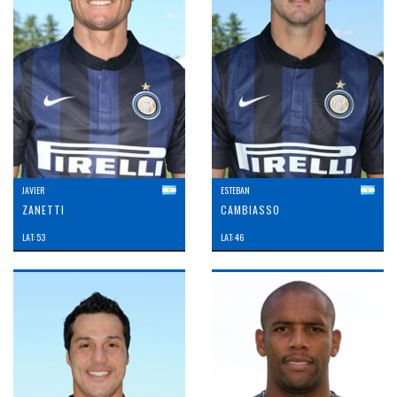
JAVIER
ESTEBAN
ZANETTI
CAMBIASSO
LAT: 53
LAT: 46