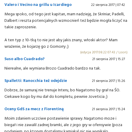
Valero i Vecino na grillu u Icardiego
22 sierpnia 2017 | 07:42
Mega spoko, od tego jest kapitan, mam nadzieję, że Skriniar, Padelli,
Dalbert i reszta potencjalnych wzmocnień też będzie mogła liczyć na
takie zaproszenie.
A ten typ z 10-tką to nie jest aby jakis znany, włoski aktor? Mam
wrażenie, że kojarzę go z Gomorry ;)
(edycja 2017.08.22 07:43 / Loon)
Suso albo Cuadrado?
21 sierpnia 2017 | 15:27
Nierealne, ale wymiana Brozo Cuadrado bardzo na tak.
Spalletti: Ranocchia też odejdzie
21 sierpnia 2017 | 15:26
Dobrze, że samuraj nie trenuje Interu, bo Nagatomo by grał na ŚO.
Ciekawe kogo by mu dał do kompletu, pewnie Joveticia ;)
Oceny GdS za mecz z Fiorentiną
21 sierpnia 2017 | 15:24
Moim zdaniem uczciwe postawienie sprawy. Nagatomo moze i
biegał i nie zawalil zadnej bramki, ale z jego gry w ofensywie (poza
podaniem, po ktorym dostalismy karniaka) nic nie wynikalo.