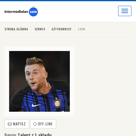
Toggle
navigat
STRONA GŁÓWNA
SERWIS
UŻYTKOWNICY
LOON
NAPISZ
OFF-LINE
Ranga:
Talent z 1. składu