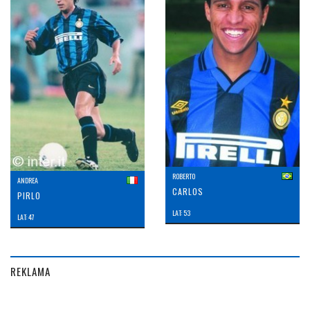
ROBERTO
ANDREA
CARLOS
PIRLO
LAT: 53
LAT: 47
REKLAMA