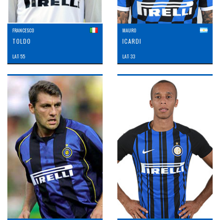
FRANCESCO
MAURO
TOLDO
ICARDI
LAT: 55
LAT: 33