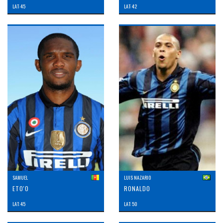
LAT: 45
LAT: 42
SAMUEL
LUIS NAZARIO
ETO'O
RONALDO
LAT: 45
LAT: 50