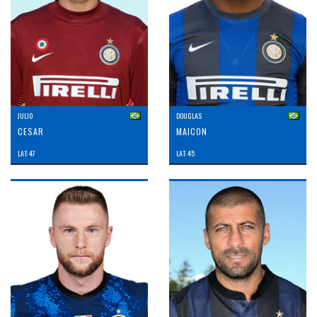
JULIO
DOUGLAS
CESAR
MAICON
LAT: 47
LAT: 45