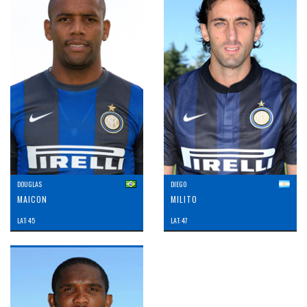
DOUGLAS
DIEGO
MAICON
MILITO
LAT: 45
LAT: 47