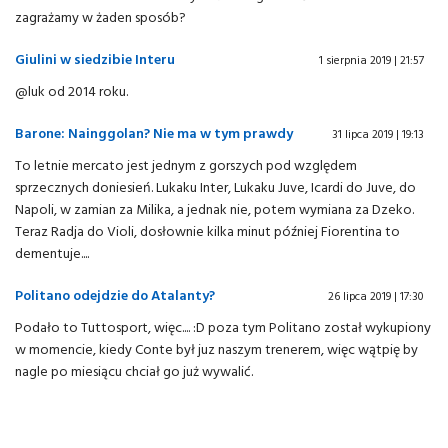
zagrażamy w żaden sposób?
Giulini w siedzibie Interu
1 sierpnia 2019 | 21:57
@luk od 2014 roku.
Barone: Nainggolan? Nie ma w tym prawdy
31 lipca 2019 | 19:13
To letnie mercato jest jednym z gorszych pod względem
sprzecznych doniesień. Lukaku Inter, Lukaku Juve, Icardi do Juve, do
Napoli, w zamian za Milika, a jednak nie, potem wymiana za Dzeko.
Teraz Radja do Violi, dosłownie kilka minut później Fiorentina to
dementuje....
Politano odejdzie do Atalanty?
26 lipca 2019 | 17:30
Podało to Tuttosport, więc.... :D poza tym Politano został wykupiony
w momencie, kiedy Conte był juz naszym trenerem, więc wątpię by
nagle po miesiącu chciał go już wywalić.