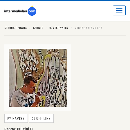
Toggle
navigat
STRONA GŁÓWNA
SERWIS
UŻYTKOWNICY
MICHAŁ SALAMUCHA
NAPISZ
OFF-LINE
Ranga:
Pulcini B