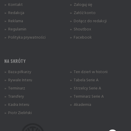
» Kontakt
» Zaloguj się
» Redakcja
» Załóż konto
» Reklama
» Dołącz do redakcji
» Regulamin
» Shoutbox
» Polityka prywatności
» Facebook
NA SKRÓTY
» Baza piłkarzy
» Ten dzień w historii
» Rywale Interu
» Tabela Serie A
» Terminarz
» Strzelcy Serie A
» Transfery
» Terminarz Serie A
» Kadra Interu
» Akademia
» Piotr Zieliński