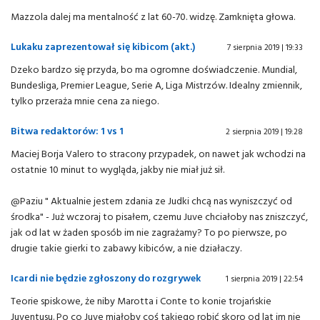
Mazzola dalej ma mentalność z lat 60-70. widzę. Zamknięta głowa.
Lukaku zaprezentował się kibicom (akt.)
7 sierpnia 2019 | 19:33
Dzeko bardzo się przyda, bo ma ogromne doświadczenie. Mundial,
Bundesliga, Premier League, Serie A, Liga Mistrzów. Idealny zmiennik,
tylko przeraża mnie cena za niego.
Bitwa redaktorów: 1 vs 1
2 sierpnia 2019 | 19:28
Maciej Borja Valero to stracony przypadek, on nawet jak wchodzi na
ostatnie 10 minut to wygląda, jakby nie miał już sił.
@Paziu " Aktualnie jestem zdania ze Judki chcą nas wyniszczyć od
środka" - Już wczoraj to pisałem, czemu Juve chciałoby nas zniszczyć,
jak od lat w żaden sposób im nie zagrażamy? To po pierwsze, po
drugie takie gierki to zabawy kibiców, a nie działaczy.
Icardi nie będzie zgłoszony do rozgrywek
1 sierpnia 2019 | 22:54
Teorie spiskowe, że niby Marotta i Conte to konie trojańskie
Juventusu. Po co Juve miałoby coś takiego robić skoro od lat im nie