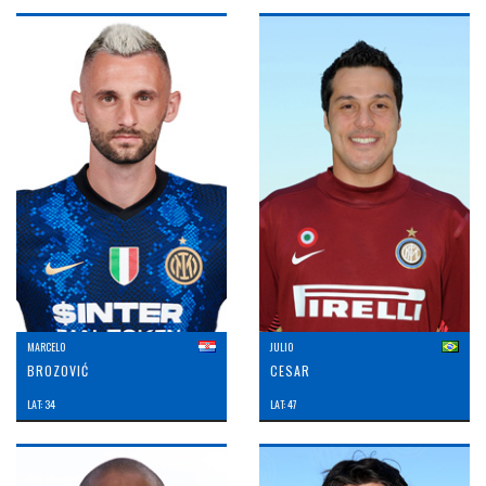
MARCELO
JULIO
BROZOVIĆ
CESAR
LAT: 34
LAT: 47