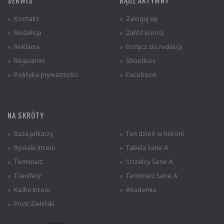
SERWIS
BĄDŹ AKTYWNY
» Kontakt
» Zaloguj się
» Redakcja
» Załóż konto
» Reklama
» Dołącz do redakcji
» Regulamin
» Shoutbox
» Polityka prywatności
» Facebook
NA SKRÓTY
» Baza piłkarzy
» Ten dzień w historii
» Rywale Interu
» Tabela Serie A
» Terminarz
» Strzelcy Serie A
» Transfery
» Terminarz Serie A
» Kadra Interu
» Akademia
» Piotr Zieliński