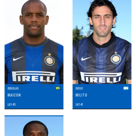
DOUGLAS
DIEGO
MAICON
MILITO
LAT: 45
LAT: 47