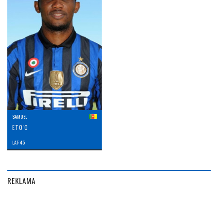
SAMUEL
ETO'O
LAT: 45
REKLAMA