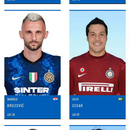
MARCELO
JULIO
BROZOVIĆ
CESAR
LAT: 34
LAT: 47