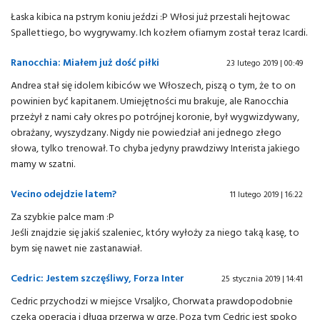
Łaska kibica na pstrym koniu jeździ :P Włosi już przestali hejtowac
Spallettiego, bo wygrywamy. Ich kozłem ofiarnym został teraz Icardi.
Ranocchia: Miałem już dość piłki
23 lutego 2019 | 00:49
Andrea stał się idolem kibiców we Włoszech, piszą o tym, że to on
powinien być kapitanem. Umiejętności mu brakuje, ale Ranocchia
przeżył z nami cały okres po potrójnej koronie, był wygwizdywany,
obrażany, wyszydzany. Nigdy nie powiedział ani jednego złego
słowa, tylko trenował. To chyba jedyny prawdziwy Interista jakiego
mamy w szatni.
Vecino odejdzie latem?
11 lutego 2019 | 16:22
Za szybkie palce mam :P
Jeśli znajdzie się jakiś szaleniec, który wyłoży za niego taką kasę, to
bym się nawet nie zastanawiał.
Cedric: Jestem szczęśliwy, Forza Inter
25 stycznia 2019 | 14:41
Cedric przychodzi w miejsce Vrsaljko, Chorwata prawdopodobnie
czeka operacja i długa przerwa w grze. Poza tym Cedric jest spoko