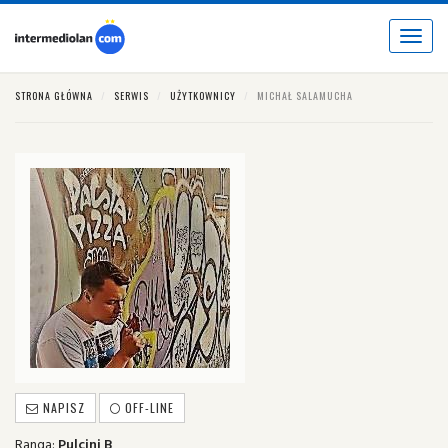
Toggle
navigat
STRONA GŁÓWNA
SERWIS
UŻYTKOWNICY
MICHAŁ SALAMUCHA
NAPISZ
OFF-LINE
Ranga:
Pulcini B