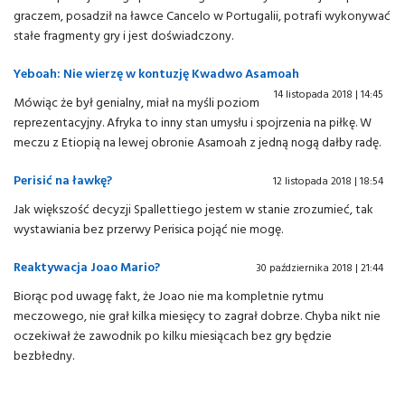
graczem, posadził na ławce Cancelo w Portugalii, potrafi wykonywać
stałe fragmenty gry i jest doświadczony.
Yeboah: Nie wierzę w kontuzję Kwadwo Asamoah
14 listopada 2018 | 14:45
Mówiąc że był genialny, miał na myśli poziom
reprezentacyjny. Afryka to inny stan umysłu i spojrzenia na piłkę. W
meczu z Etiopią na lewej obronie Asamoah z jedną nogą dałby radę.
Perisić na ławkę?
12 listopada 2018 | 18:54
Jak większość decyzji Spallettiego jestem w stanie zrozumieć, tak
wystawiania bez przerwy Perisica pojąć nie mogę.
Reaktywacja Joao Mario?
30 października 2018 | 21:44
Biorąc pod uwagę fakt, że Joao nie ma kompletnie rytmu
meczowego, nie grał kilka miesięcy to zagrał dobrze. Chyba nikt nie
oczekiwał że zawodnik po kilku miesiącach bez gry będzie
bezbłedny.