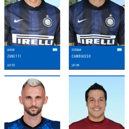
JAVIER
ESTEBAN
ZANETTI
CAMBIASSO
LAT: 53
LAT: 46