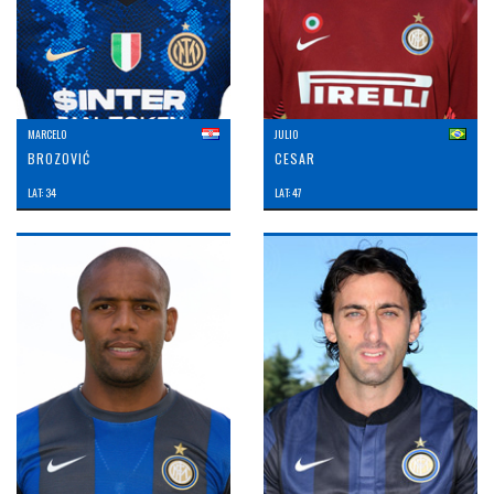
MARCELO
JULIO
BROZOVIĆ
CESAR
LAT: 34
LAT: 47