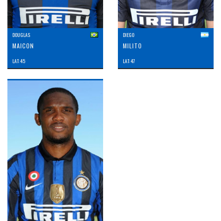
DOUGLAS
DIEGO
MAICON
MILITO
LAT: 45
LAT: 47