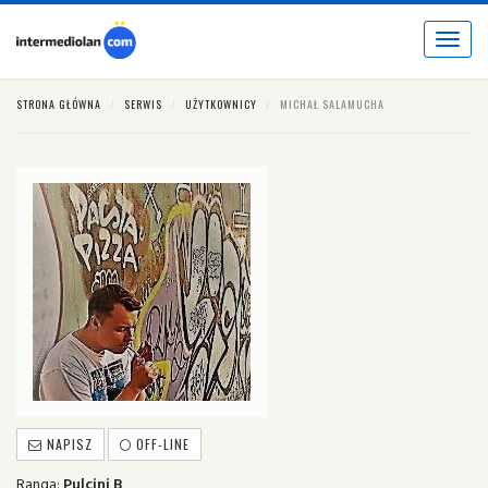
Toggle
navigat
STRONA GŁÓWNA
SERWIS
UŻYTKOWNICY
MICHAŁ SALAMUCHA
NAPISZ
OFF-LINE
Ranga:
Pulcini B