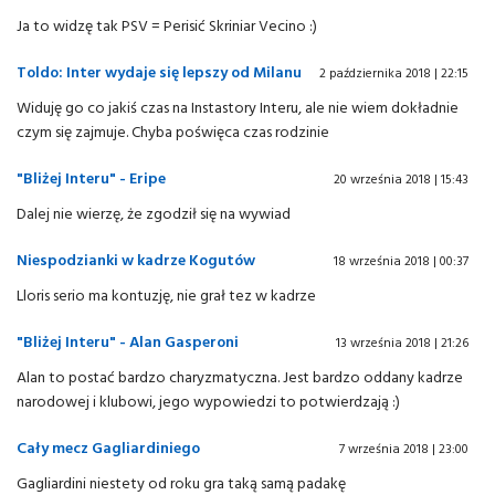
Ja to widzę tak PSV = Perisić Skriniar Vecino :)
Toldo: Inter wydaje się lepszy od Milanu
2 października 2018 | 22:15
Widuję go co jakiś czas na Instastory Interu, ale nie wiem dokładnie
czym się zajmuje. Chyba poświęca czas rodzinie
"Bliżej Interu" - Eripe
20 września 2018 | 15:43
Dalej nie wierzę, że zgodził się na wywiad
Niespodzianki w kadrze Kogutów
18 września 2018 | 00:37
Lloris serio ma kontuzję, nie grał tez w kadrze
"Bliżej Interu" - Alan Gasperoni
13 września 2018 | 21:26
Alan to postać bardzo charyzmatyczna. Jest bardzo oddany kadrze
narodowej i klubowi, jego wypowiedzi to potwierdzają :)
Cały mecz Gagliardiniego
7 września 2018 | 23:00
Gagliardini niestety od roku gra taką samą padakę