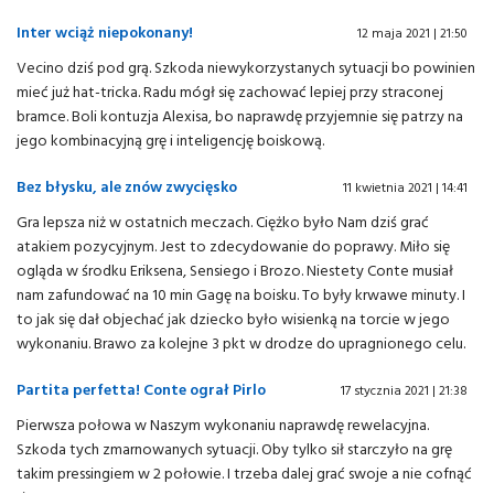
Inter wciąż niepokonany!
12 maja 2021 | 21:50
Vecino dziś pod grą. Szkoda niewykorzystanych sytuacji bo powinien
mieć już hat-tricka. Radu mógł się zachować lepiej przy straconej
bramce. Boli kontuzja Alexisa, bo naprawdę przyjemnie się patrzy na
jego kombinacyjną grę i inteligencję boiskową.
Bez błysku, ale znów zwycięsko
11 kwietnia 2021 | 14:41
Gra lepsza niż w ostatnich meczach. Ciężko było Nam dziś grać
atakiem pozycyjnym. Jest to zdecydowanie do poprawy. Miło się
ogląda w środku Eriksena, Sensiego i Brozo. Niestety Conte musiał
nam zafundować na 10 min Gagę na boisku. To były krwawe minuty. I
to jak się dał objechać jak dziecko było wisienką na torcie w jego
wykonaniu. Brawo za kolejne 3 pkt w drodze do upragnionego celu.
Partita perfetta! Conte ograł Pirlo
17 stycznia 2021 | 21:38
Pierwsza połowa w Naszym wykonaniu naprawdę rewelacyjna.
Szkoda tych zmarnowanych sytuacji. Oby tylko sił starczyło na grę
takim pressingiem w 2 połowie. I trzeba dalej grać swoje a nie cofnąć