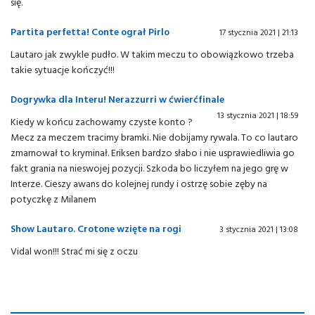
się.
Partita perfetta! Conte ograł Pirlo
17 stycznia 2021 | 21:13
Lautaro jak zwykle pudło. W takim meczu to obowiązkowo trzeba
takie sytuacje kończyć!!!
Dogrywka dla Interu! Nerazzurri w ćwierćfinale
13 stycznia 2021 | 18:59
Kiedy w końcu zachowamy czyste konto ?
Mecz za meczem tracimy bramki. Nie dobijamy rywala. To co lautaro
zmarnował to kryminał. Eriksen bardzo słabo i nie usprawiedliwia go
fakt grania na nieswojej pozycji. Szkoda bo liczyłem na jego grę w
Interze. Cieszy awans do kolejnej rundy i ostrzę sobie zęby na
potyczkę z Milanem
Show Lautaro. Crotone wzięte na rogi
3 stycznia 2021 | 13:08
Vidal won!!! Strać mi się z oczu