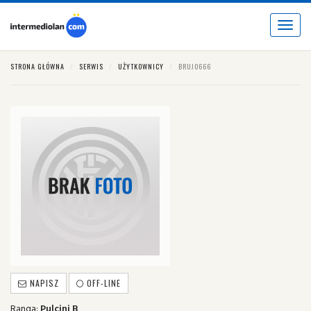
Toggle
navigat
STRONA GŁÓWNA
SERWIS
UŻYTKOWNICY
BRUJO666
NAPISZ
OFF-LINE
Ranga:
Pulcini B