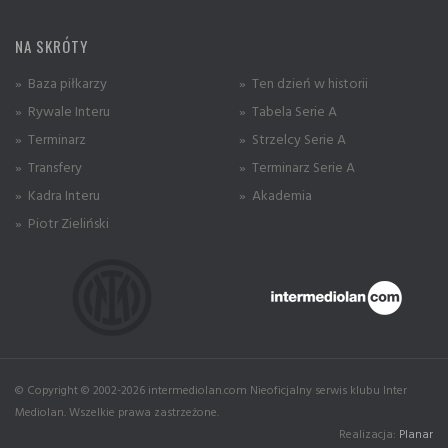
NA SKRÓTY
» Baza piłkarzy
» Ten dzień w historii
» Rywale Interu
» Tabela Serie A
» Terminarz
» Strzelcy Serie A
» Transfery
» Terminarz Serie A
» Kadra Interu
» Akademia
» Piotr Zieliński
© Copyright © 2002-2026 intermediolan.com Nieoficjalny serwis klubu Inter
Mediolan. Wszelkie prawa zastrzeżone.
Realizacja:
Planar