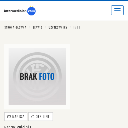
Toggle
navigat
STRONA GŁÓWNA
SERWIS
UŻYTKOWNICY
IM99
NAPISZ
OFF-LINE
Ranga:
Pulcini C