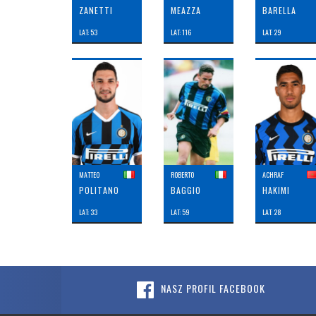
ZANETTI
MEAZZA
BARELLA
LAT: 53
LAT: 116
LAT: 29
MATTEO
ROBERTO
ACHRAF
POLITANO
BAGGIO
HAKIMI
LAT: 33
LAT: 59
LAT: 28
NASZ PROFIL FACEBOOK