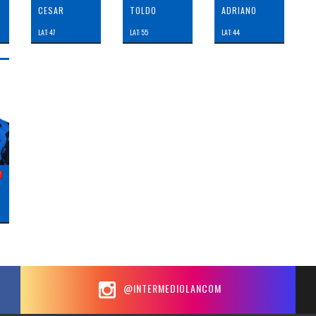
CESAR
TOLDO
ADRIANO
LAT: 47
LAT: 55
LAT: 44
@INTERMEDIOLANCOM