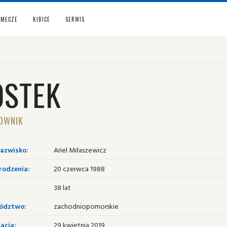
MECZE
KIBICE
SERWIS
OSTEK
OWNIK
nazwisko:
Ariel Miłaszewicz
rodzenia:
20 czerwca 1988
38 lat
ództwo:
zachodniopomorskie
acja:
29 kwietnia 2019