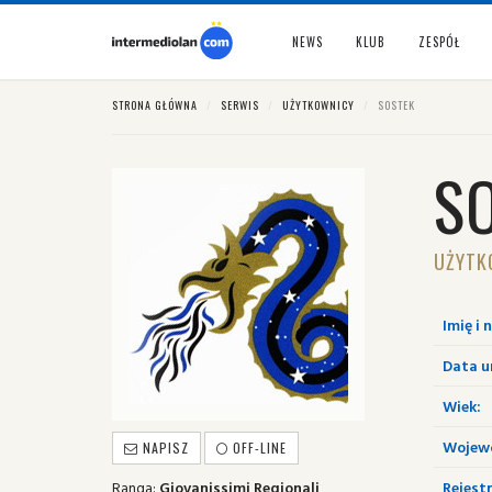
NEWS
KLUB
ZESPÓŁ
STRONA GŁÓWNA
SERWIS
UŻYTKOWNICY
SOSTEK
S
UŻYTK
Imię i 
Data u
Wiek:
Wojew
NAPISZ
OFF-LINE
Ranga:
Giovanissimi Regionali
Rejestr