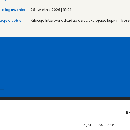
ie logowanie:
26 kwietnia 2026 | 18:01
cje o sobie:
Kibicuje Interowi odkad za dzieciaka ojciec kupił mi kos
R
12 grudnia 2021 | 21:35