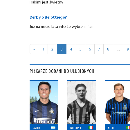
Hakimi jest świetny
Derby o Belottiego?
Juz na necie lata info że wybrał milan
«
1
2
3
4
5
6
7
8
.....
9
PIŁKARZE DODANI DO ULUBIONYCH
JAVIER
GIUSEPPE
NICOLO