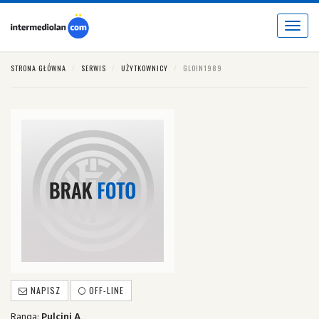
Toggle
navigat
STRONA GŁÓWNA
SERWIS
UŻYTKOWNICY
GLOIN1989
NAPISZ
OFF-LINE
Ranga:
Pulcini A