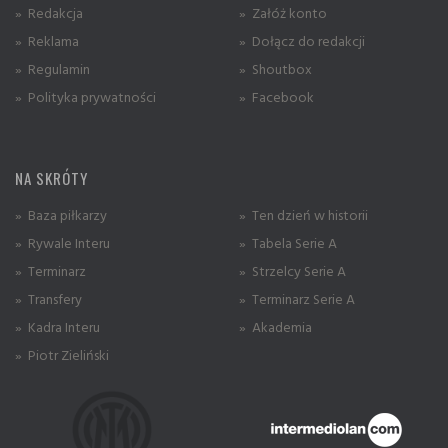
» Redakcja
» Załóż konto
» Reklama
» Dołącz do redakcji
» Regulamin
» Shoutbox
» Polityka prywatności
» Facebook
NA SKRÓTY
» Baza piłkarzy
» Ten dzień w historii
» Rywale Interu
» Tabela Serie A
» Terminarz
» Strzelcy Serie A
» Transfery
» Terminarz Serie A
» Kadra Interu
» Akademia
» Piotr Zieliński