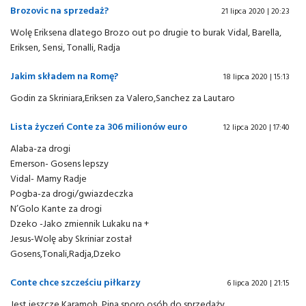
Brozovic na sprzedaż?
21 lipca 2020 | 20:23
Wolę Eriksena dlatego Brozo out po drugie to burak Vidal, Barella,
Eriksen, Sensi, Tonalli, Radja
Jakim składem na Romę?
18 lipca 2020 | 15:13
Godin za Skriniara,Eriksen za Valero,Sanchez za Lautaro
Lista życzeń Conte za 306 milionów euro
12 lipca 2020 | 17:40
Alaba-za drogi
Emerson- Gosens lepszy
Vidal- Mamy Radje
Pogba-za drogi/gwiazdeczka
N’Golo Kante za drogi
Dzeko -Jako zmiennik Lukaku na +
Jesus-Wolę aby Skriniar został
Gosens,Tonali,Radja,Dzeko
Conte chce szcześciu piłkarzy
6 lipca 2020 | 21:15
Jest jeszcze Karamoh ,Pina sporo osób do sprzedaży