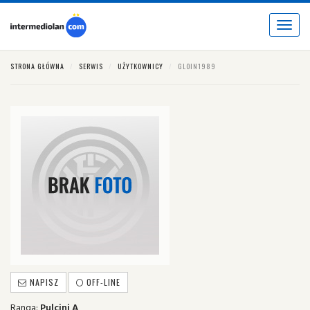
Toggle
navigat
STRONA GŁÓWNA
SERWIS
UŻYTKOWNICY
GLOIN1989
NAPISZ
OFF-LINE
Ranga:
Pulcini A