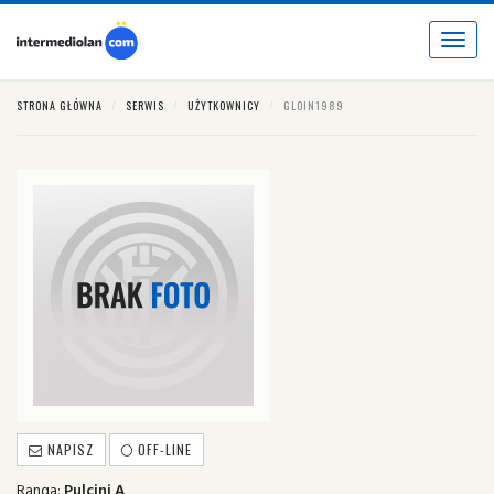
Toggle
navigat
STRONA GŁÓWNA
SERWIS
UŻYTKOWNICY
GLOIN1989
NAPISZ
OFF-LINE
Ranga:
Pulcini A