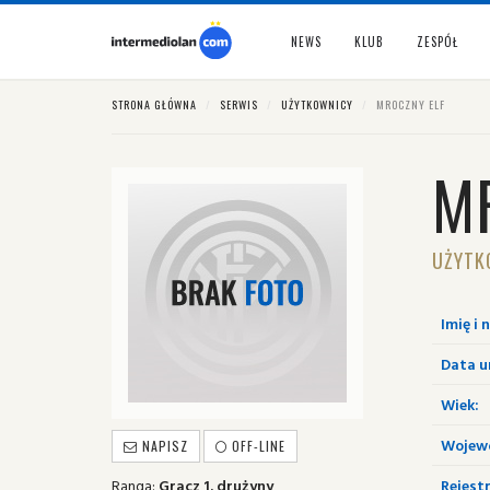
NEWS
KLUB
ZESPÓŁ
STRONA GŁÓWNA
SERWIS
UŻYTKOWNICY
MROCZNY ELF
M
UŻYTK
Imię i 
Data u
Wiek:
Wojew
NAPISZ
OFF-LINE
Ranga:
Gracz 1. drużyny
Rejestr