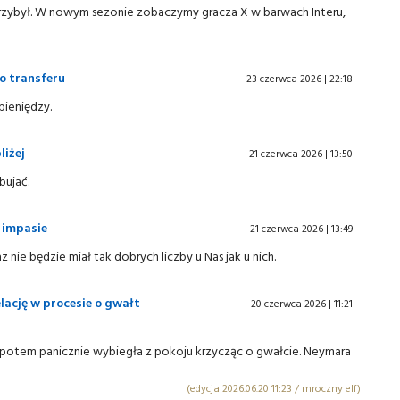
y przybył. W nowym sezonie zobaczymy gracza X w barwach Interu,
o transferu
23 czerwca 2026 | 22:18
pieniędzy.
liżej
21 czerwca 2026 | 13:50
bujać.
w impasie
21 czerwca 2026 | 13:49
z nie będzie miał tak dobrych liczby u Nas jak u nich.
lację w procesie o gwałt
20 czerwca 2026 | 11:21
a potem panicznie wybiegła z pokoju krzycząc o gwałcie. Neymara
(edycja 2026.06.20 11:23 / mroczny elf)