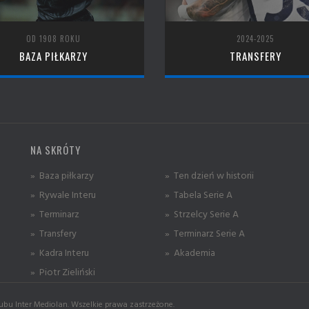
OD 1908 ROKU
2024-2025
BAZA PIŁKARZY
TRANSFERY
NA SKRÓTY
» Baza piłkarzy
» Ten dzień w historii
» Rywale Interu
» Tabela Serie A
» Terminarz
» Strzelcy Serie A
» Transfery
» Terminarz Serie A
» Kadra Interu
» Akademia
» Piotr Zieliński
ubu Inter Mediolan. Wszelkie prawa zastrzeżone.