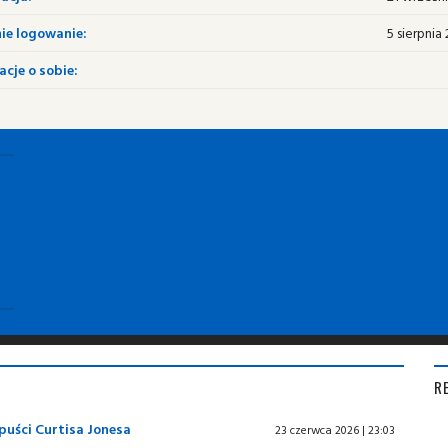
ie logowanie:
5 sierpnia 
cje o sobie:
R
dpuści Curtisa Jonesa
23 czerwca 2026 | 23:03