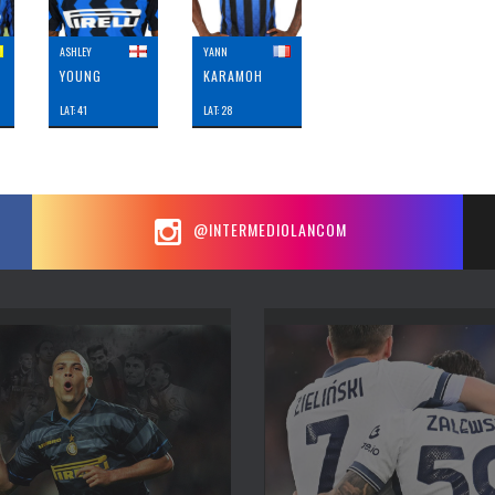
ASHLEY
YANN
YOUNG
KARAMOH
LAT: 41
LAT: 28
@INTERMEDIOLANCOM