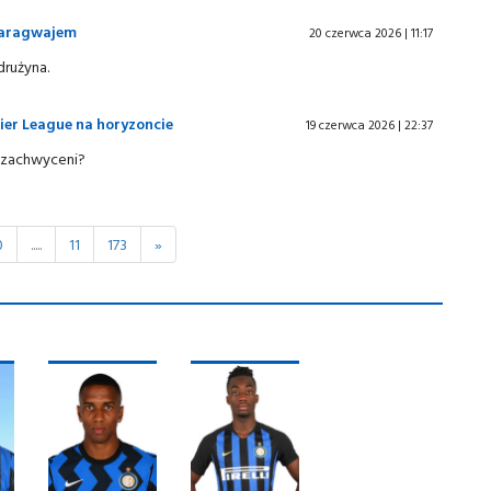
 Paragwajem
20 czerwca 2026 | 11:17
drużyna.
ier League na horyzoncie
19 czerwca 2026 | 22:37
io zachwyceni?
0
.....
11
173
»