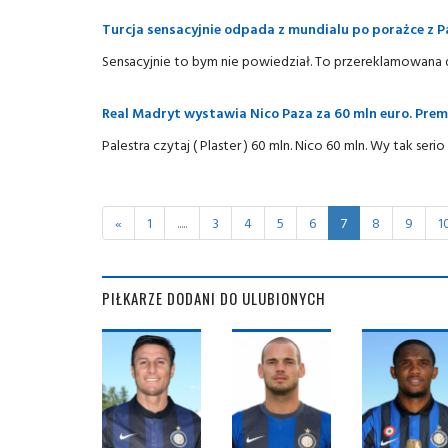
Turcja sensacyjnie odpada z mundialu po porażce z
Sensacyjnie to bym nie powiedział. To przereklamowana 
Real Madryt wystawia Nico Paza za 60 mln euro. Prem
Palestra czytaj ( Plaster ) 60 mln. Nico 60 mln. Wy tak ser
«
1
.....
3
4
5
6
7
8
9
1
PIŁKARZE DODANI DO ULUBIONYCH