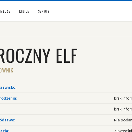
MECZE
KIBICE
SERWIS
ROCZNY ELF
OWNIK
nazwisko:
rodzenia:
brak infor
brak infor
ództwo:
Nie poda
acja:
21 wrześn