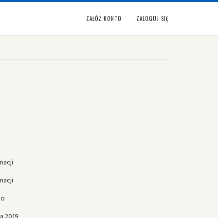
ZAŁÓŻ KONTO
ZALOGUJ SIĘ
macji
macji
no
ia 2019