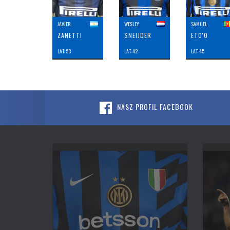
JAVIER
WESLEY
SAMUEL
ZANETTI
SNEIJDER
ETO'O
LAT: 53
LAT: 42
LAT: 45
NASZ PROFIL FACEBOOK