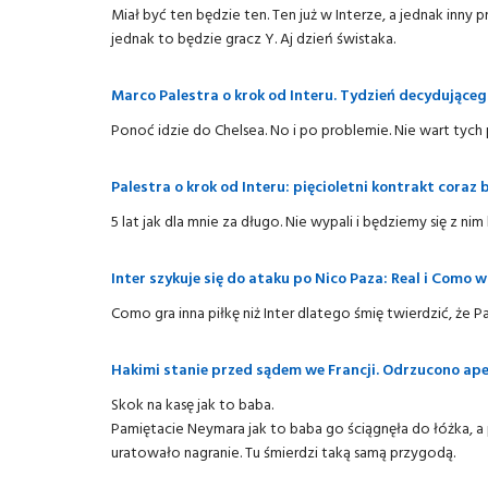
Miał być ten będzie ten. Ten już w Interze, a jednak inn
jednak to będzie gracz Y. Aj dzień świstaka.
Marco Palestra o krok od Interu. Tydzień decydująceg
Ponoć idzie do Chelsea. No i po problemie. Nie wart tych 
Palestra o krok od Interu: pięcioletni kontrakt coraz b
5 lat jak dla mnie za długo. Nie wypali i będziemy się z nim 
Inter szykuje się do ataku po Nico Paza: Real i Como 
Como gra inna piłkę niż Inter dlatego śmię twierdzić, że Pa
Hakimi stanie przed sądem we Francji. Odrzucono ape
Skok na kasę jak to baba.
Pamiętacie Neymara jak to baba go ściągnęła do łóżka, 
uratowało nagranie. Tu śmierdzi taką samą przygodą.