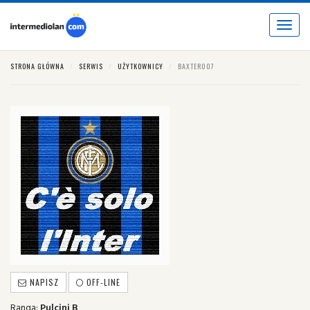
Toggle
navigat
STRONA GŁÓWNA
SERWIS
UŻYTKOWNICY
BAXTER007
NAPISZ
OFF-LINE
Ranga:
Pulcini B