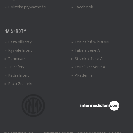
» Polityka prywatności
» Facebook
NA SKRÓTY
» Baza piłkarzy
» Ten dzień w historii
» Rywale Interu
» Tabela Serie A
» Terminarz
» Strzelcy Serie A
» Transfery
» Terminarz Serie A
» Kadra Interu
» Akademia
» Piotr Zieliński
© Copyright © 2002-2026 intermediolan.com Nieoficjalny serwis klubu Inter