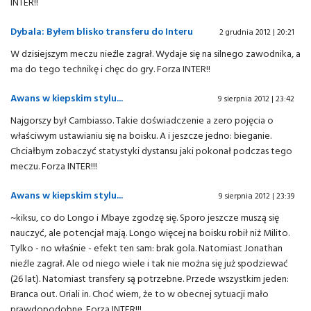
INTER!!
Dybala: Byłem blisko transferu do Interu
2 grudnia 2012 | 20:21
W dzisiejszym meczu nieźle zagrał. Wydaje się na silnego zawodnika, a
ma do tego technikę i chęc do gry. Forza INTER!!
Awans w kiepskim stylu...
9 sierpnia 2012 | 23:42
Najgorszy był Cambiasso. Takie doświadczenie a zero pojęcia o
właściwym ustawianiu się na boisku. A i jeszcze jedno: bieganie.
Chciałbym zobaczyć statystyki dystansu jaki pokonał podczas tego
meczu. Forza INTER!!!
Awans w kiepskim stylu...
9 sierpnia 2012 | 23:39
~kiksu, co do Longo i Mbaye zgodzę się. Sporo jeszcze muszą się
nauczyć, ale potencjał mają. Longo więcej na boisku robił niż Milito.
Tylko - no właśnie - efekt ten sam: brak gola. Natomiast Jonathan
nieźle zagrał. Ale od niego wiele i tak nie można się już spodziewać
(26 lat). Natomiast transfery są potrzebne. Przede wszystkim jeden:
Branca out. Oriali in. Choć wiem, że to w obecnej sytuacji mało
prawdopodobne. Forza INTER!!!