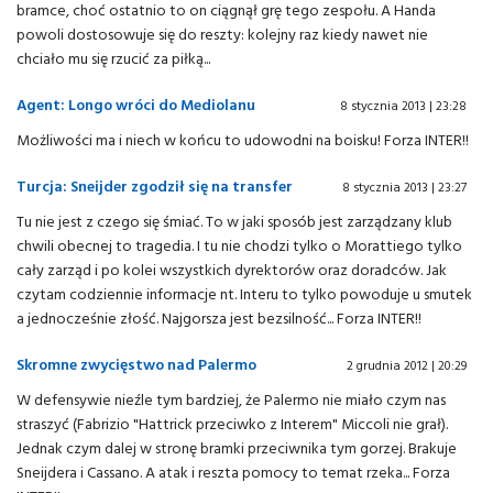
bramce, choć ostatnio to on ciągnął grę tego zespołu. A Handa
powoli dostosowuje się do reszty: kolejny raz kiedy nawet nie
chciało mu się rzucić za piłką...
Agent: Longo wróci do Mediolanu
8 stycznia 2013 | 23:28
Możliwości ma i niech w końcu to udowodni na boisku! Forza INTER!!
Turcja: Sneijder zgodził się na transfer
8 stycznia 2013 | 23:27
Tu nie jest z czego się śmiać. To w jaki sposób jest zarządzany klub
chwili obecnej to tragedia. I tu nie chodzi tylko o Morattiego tylko
cały zarząd i po kolei wszystkich dyrektorów oraz doradców. Jak
czytam codziennie informacje nt. Interu to tylko powoduje u smutek
a jednocześnie złość. Najgorsza jest bezsilność... Forza INTER!!
Skromne zwycięstwo nad Palermo
2 grudnia 2012 | 20:29
W defensywie nieźle tym bardziej, że Palermo nie miało czym nas
straszyć (Fabrizio "Hattrick przeciwko z Interem" Miccoli nie grał).
Jednak czym dalej w stronę bramki przeciwnika tym gorzej. Brakuje
Sneijdera i Cassano. A atak i reszta pomocy to temat rzeka... Forza