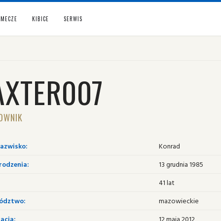
MECZE
KIBICE
SERWIS
AXTER007
OWNIK
nazwisko:
Konrad
rodzenia:
13 grudnia 1985
41 lat
ództwo:
mazowieckie
acja:
12 maja 2012