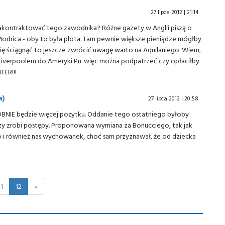
27 lipca 2012 | 21:14
 zakontraktować tego zawodnika? Różne gazety w Anglii piszą o
Modrica - oby to była plota. Tam pewnie większe pieniądze mógłby
by się ściągnąć to jeszcze zwrócić uwagę warto na Aquilaniego. Wiem,
z Liverpoolem do Ameryki Pn. więc można podpatrzeć czy opłaciłby
TER!!!
a)
27 lipca 2012 | 20:58
DBNIE będzie więcej pożytku. Oddanie tego ostatniego byłoby
zy zrobi postępy. Proponowana wymiana za Bonucciego, tak jak
o i również nas wychowanek, choć sam przyznawał, że od dziecka
11
12
»