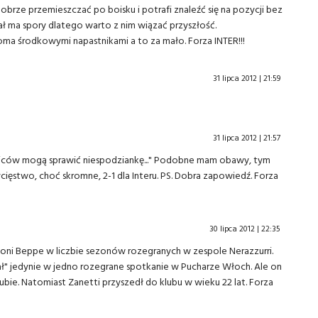
brze przemieszczać po boisku i potrafi znaleźć się na pozycji bez
jał ma spory dlatego warto z nim wiązać przyszłość.
a środkowymi napastnikami a to za mało. Forza INTER!!!
31 lipca 2012 | 21:59
31 lipca 2012 | 21:57
e kibiców mogą sprawić niespodziankę..." Podobne mam obawy, tym
ycięstwo, choć skromne, 2-1 dla Interu. PS. Dobra zapowiedź. Forza
30 lipca 2012 | 22:35
goni Beppe w liczbie sezonów rozegranych w zespole Nerazzurri.
" jedynie w jedno rozegrane spotkanie w Pucharze Włoch. Ale on
ubie. Natomiast Zanetti przyszedł do klubu w wieku 22 lat. Forza