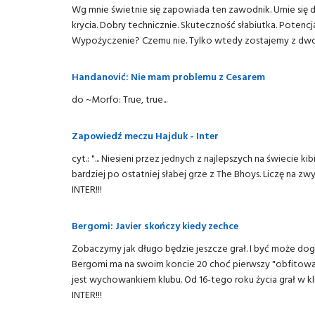
Wg mnie świetnie się zapowiada ten zawodnik. Umie się do
krycia. Dobry technicznie. Skuteczność słabiutka. Potenc
Wypożyczenie? Czemu nie. Tylko wtedy zostajemy z dwom
Handanović: Nie mam problemu z Cesarem
do ~Morfo: True, true...
Zapowiedź meczu Hajduk - Inter
cyt.: "... Niesieni przez jednych z najlepszych na świeci
bardziej po ostatniej słabej grze z The Bhoys. Liczę na zw
INTER!!!
Bergomi: Javier skończy kiedy zechce
Zobaczymy jak długo będzie jeszcze grał. I być może do
Bergomi ma na swoim koncie 20 choć pierwszy "obfitował
jest wychowankiem klubu. Od 16-tego roku życia grał w kl
INTER!!!