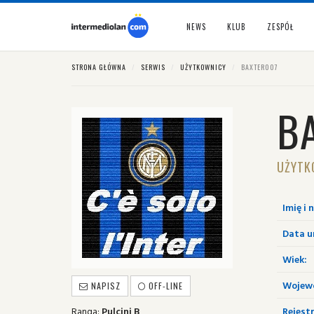
NEWS
KLUB
ZESPÓŁ
STRONA GŁÓWNA
SERWIS
UŻYTKOWNICY
BAXTER007
B
UŻYTK
Imię i 
Data u
Wiek:
Wojew
NAPISZ
OFF-LINE
Ranga:
Pulcini B
Rejestr