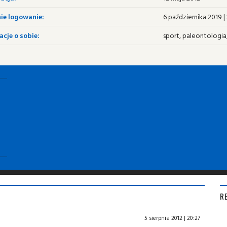
ie logowanie:
6 października 2019 |
cje o sobie:
sport, paleontologia
R
5 sierpnia 2012 | 20:27