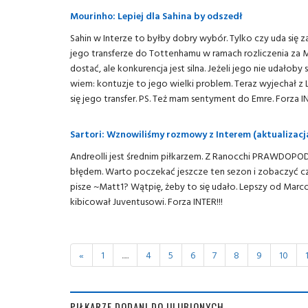
Mourinho: Lepiej dla Sahina by odszedł
Sahin w Interze to byłby dobry wybór. Tylko czy uda się
jego transferze do Tottenhamu w ramach rozliczenia za 
dostać, ale konkurencja jest silna. Jeżeli jego nie udało
wiem: kontuzje to jego wielki problem. Teraz wyjechał 
się jego transfer. PS. Też mam sentyment do Emre. Forza IN
Sartori: Wznowiliśmy rozmowy z Interem (aktualizacj
Andreolli jest średnim piłkarzem. Z Ranocchi PRAWDOPO
błędem. Warto poczekać jeszcze ten sezon i zobaczyć c
pisze ~Matt1? Wątpię, żeby to się udało. Lepszy od Marc
kibicował Juventusowi. Forza INTER!!!
«
1
.....
4
5
6
7
8
9
10
PIŁKARZE DODANI DO ULUBIONYCH