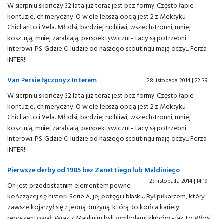
W sierpniu skończy 32 lata już teraz jest bez formy. Często łapie
kontuzje, chimeryczny. O wiele lepszą opcją jest 2 z Meksyku -
Chicharito i Vela. Młodsi, bardziej ruchliwi, wszechstronni, mniej
kosztują, mniej zarabiają, perspektywiczni - tacy są potrzebni
Interowi. PS. Gdzie Ci ludzie od naszego scoutingu mają oczy... Forza
INTER!!
Van Persie łączony z Interem
28 listopada 2014 | 22:39
W sierpniu skończy 32 lata już teraz jest bez formy. Często łapie
kontuzje, chimeryczny. O wiele lepszą opcją jest 2 z Meksyku -
Chicharito i Vela. Młodsi, bardziej ruchliwi, wszechstronni, mniej
kosztują, mniej zarabiają, perspektywiczni - tacy są potrzebni
Interowi. PS. Gdzie Ci ludzie od naszego scoutingu mają oczy... Forza
INTER!!
Pierwsze derby od 1985 bez Zanettiego lub Maldiniego
23 listopada 2014 | 14:19
On jest przedostatnim elementem pewnej
kończącej się historii Serie A, jej potęgi i blasku. Był piłkarzem, który
zawsze kojarzył się z jedną drużyną, którą do końca kariery
reprezentował. Wraz z Maldinim byli symbolami klubów - jak to Włosi