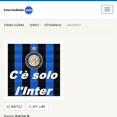
Toggle
navigat
STRONA GŁÓWNA
SERWIS
UŻYTKOWNICY
BAXTER007
NAPISZ
OFF-LINE
Ranga:
Pulcini B