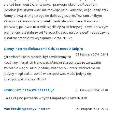
ale też brak wejść ofensywnych prawego obrońcy. Poza tym
Holebas jest szybki więc, nie mówiąc już o Gervinho, więc każdy atak
Romy prawą stroną to będzie duże zagrożenie. Też zamieniłbym
Palacio na Osvaldo a na środek Icardi, ale widocznie Mancio w
pierwszej połowie nastawia się silniejszą defensywę - Osvaldo w tym
elemencie jest słabszy od Palacio. Kovacic na po lewej? - zobaczymy.
Ostatnio średnio to wyglądało. Forza INTER!!
Oceny intermediolan.com i GdS za mecz z Dnipro
28 listopada 2014 | 22:44
@Lambert Skoro Mancini był zawieszony to
ktoś inny musiał ich trenować. Mancini zna go jeszcze ze sztabu
szkoleniowego Lazio (później, wiadomo - Inter) i widocznie on
jedyny mógł pokierować w zastępstwie. Może jedyny się
zdecydował :) Forza INTER!!
Jesus: Samir zawsze nas ratuje
28 listopada 2014 | 22:40
... a za często jesteście w tych tarapatach. Forza INTER!!
Van Persie łączony z Interem
28 listopada 2014 | 22:39