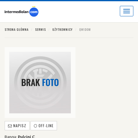
Toggle
navigat
STRONA GŁÓWNA
SERWIS
UŻYTKOWNICY
QWIDOM
NAPISZ
OFF-LINE
Ranga:
Pulcini C