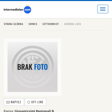
Toggle
navigat
STRONA GŁÓWNA
SERWIS
UŻYTKOWNICY
GENERAŁ LUFA
NAPISZ
OFF-LINE
Ranga:
Giovanissimi Regionali B