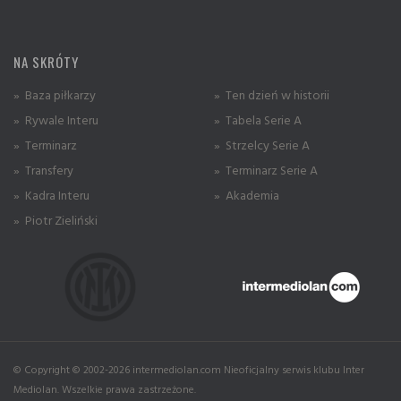
NA SKRÓTY
» Baza piłkarzy
» Ten dzień w historii
» Rywale Interu
» Tabela Serie A
» Terminarz
» Strzelcy Serie A
» Transfery
» Terminarz Serie A
» Kadra Interu
» Akademia
» Piotr Zieliński
© Copyright © 2002-2026 intermediolan.com Nieoficjalny serwis klubu Inter
Mediolan. Wszelkie prawa zastrzeżone.