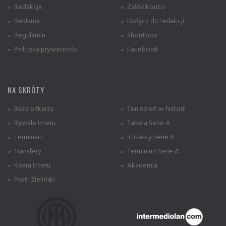
» Redakcja
» Załóż konto
» Reklama
» Dołącz do redakcji
» Regulamin
» Shoutbox
» Polityka prywatności
» Facebook
NA SKRÓTY
» Baza piłkarzy
» Ten dzień w historii
» Rywale Interu
» Tabela Serie A
» Terminarz
» Strzelcy Serie A
» Transfery
» Terminarz Serie A
» Kadra Interu
» Akademia
» Piotr Zieliński