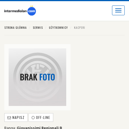
Toggle
navigat
STRONA GŁÓWNA
SERWIS
UŻYTKOWNICY
KACPERI
NAPISZ
OFF-LINE
Ranga:
Giovanissimi Regionali B