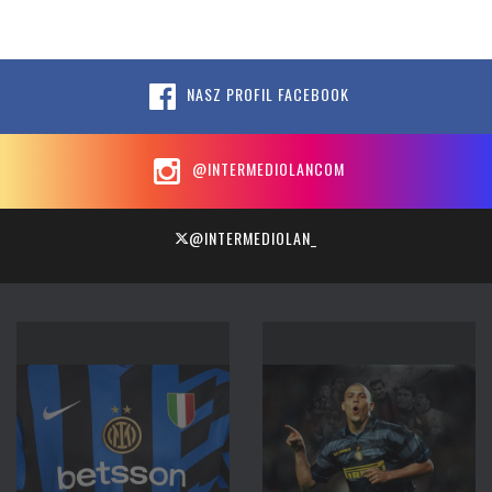
NASZ PROFIL FACEBOOK
@INTERMEDIOLANCOM
@INTERMEDIOLAN_