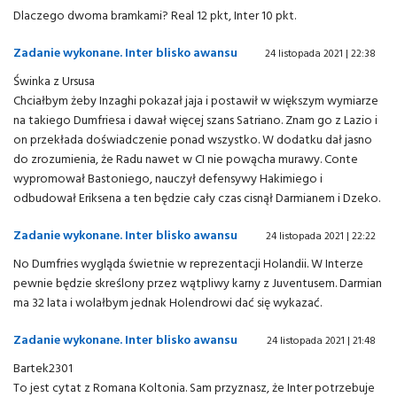
Dlaczego dwoma bramkami? Real 12 pkt, Inter 10 pkt.
Zadanie wykonane. Inter blisko awansu
24 listopada 2021 | 22:38
Świnka z Ursusa
Chciałbym żeby Inzaghi pokazał jaja i postawił w większym wymiarze
na takiego Dumfriesa i dawał więcej szans Satriano. Znam go z Lazio i
on przekłada doświadczenie ponad wszystko. W dodatku dał jasno
do zrozumienia, że Radu nawet w CI nie powącha murawy. Conte
wypromował Bastoniego, nauczył defensywy Hakimiego i
odbudował Eriksena a ten będzie cały czas cisnął Darmianem i Dzeko.
Zadanie wykonane. Inter blisko awansu
24 listopada 2021 | 22:22
No Dumfries wygląda świetnie w reprezentacji Holandii. W Interze
pewnie będzie skreślony przez wątpliwy karny z Juventusem. Darmian
ma 32 lata i wolałbym jednak Holendrowi dać się wykazać.
Zadanie wykonane. Inter blisko awansu
24 listopada 2021 | 21:48
Bartek2301
To jest cytat z Romana Koltonia. Sam przyznasz, że Inter potrzebuje