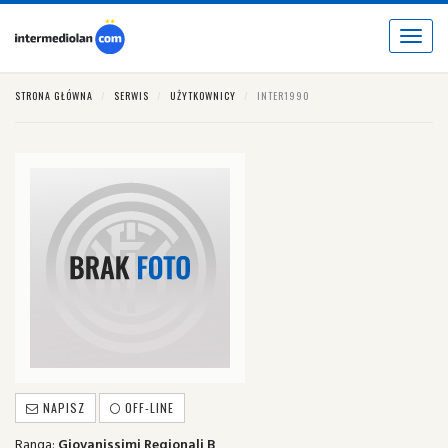
Toggle
navigat
STRONA GŁÓWNA
SERWIS
UŻYTKOWNICY
INTER1990
NAPISZ
OFF-LINE
Ranga:
Giovanissimi Regionali B