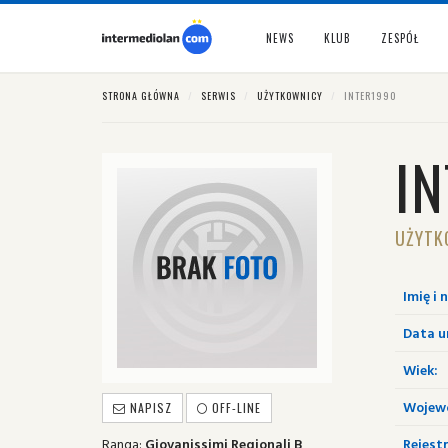
NEWS
KLUB
ZESPÓŁ
STRONA GŁÓWNA
SERWIS
UŻYTKOWNICY
INTER1990
I
UŻYTK
Imię i 
Data u
Wiek:
Wojew
NAPISZ
OFF-LINE
Ranga:
Giovanissimi Regionali B
Rejestr