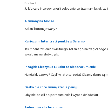
Bonhart
Ja kibicuje Interowi a jeśli odpadnie to trzymam kciuki za 
4 zmiany na Monze
Asllani kontuzjowany?
Kuriozum. Inter traci punkty w Salerno
Jak można zmienić świetnego Asllaniego na tragicznego u
wyjebany na zbity pysk.
Inzaghi: Cieszynka Lukaku to nieporozumienie
Handa kluczowy? Czyli w lato sprzedaż Obamy skoro są m
Dzeko nie chce zmniejszenia pensji
Oby nie doszli do porozumienia i wypad dziadosku.
Sądny czas dla Inzaghiego