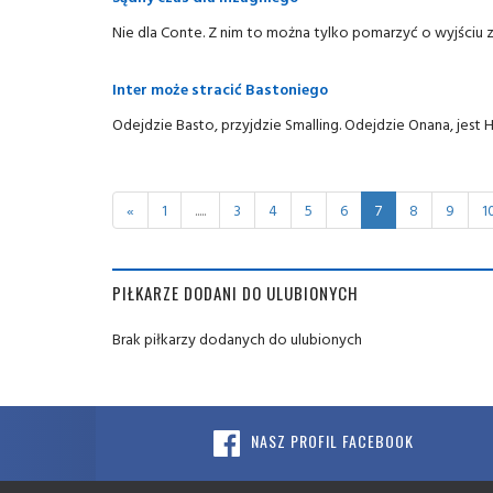
Nie dla Conte. Z nim to można tylko pomarzyć o wyjściu
Inter może stracić Bastoniego
Odejdzie Basto, przyjdzie Smalling. Odejdzie Onana, jest
«
1
.....
3
4
5
6
7
8
9
1
PIŁKARZE DODANI DO ULUBIONYCH
Brak piłkarzy dodanych do ulubionych
NASZ PROFIL FACEBOOK