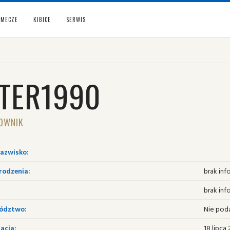
MECZE
KIBICE
SERWIS
NTER1990
OWNIK
nazwisko:
rodzenia:
brak inf
brak inf
ództwo:
Nie pod
acja:
18 lipca 