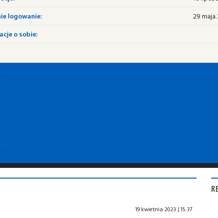
ie logowanie:
29 maja 
cje o sobie:
R
19 kwietnia 2023 | 15:37