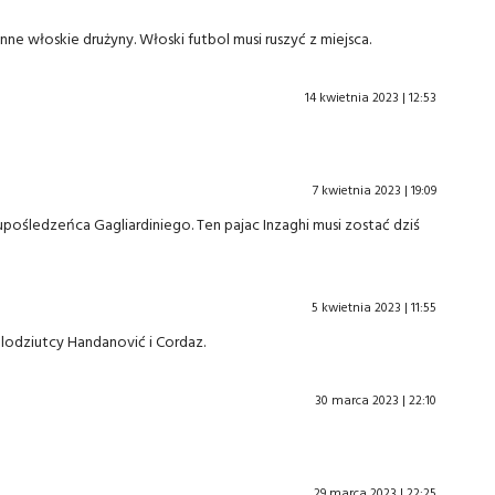
inne włoskie drużyny. Włoski futbol musi ruszyć z miejsca.
14 kwietnia 2023 | 12:53
7 kwietnia 2023 | 19:09
pośledzeńca Gagliardiniego. Ten pajac Inzaghi musi zostać dziś
5 kwietnia 2023 | 11:55
lodziutcy Handanović i Cordaz.
30 marca 2023 | 22:10
29 marca 2023 | 22:25