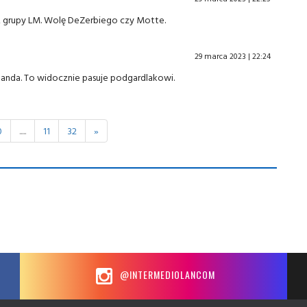
 z grupy LM. Wolę DeZerbiego czy Motte.
29 marca 2023 | 22:24
 Handa. To widocznie pasuje podgardlakowi.
0
.....
11
32
»
@INTERMEDIOLANCOM