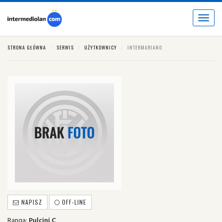
Toggle
navigat
STRONA GŁÓWNA
SERWIS
UŻYTKOWNICY
INTERMARIANO
NAPISZ
OFF-LINE
Ranga:
Pulcini C