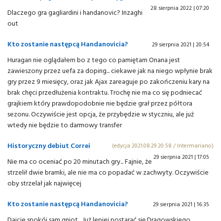
28 sierpnia 2022 | 07:20
Dlaczego gra gagliardini i handanovic? Inzaghi
out
Kto zostanie następcą Handanovicia?
29 sierpnia 2021 | 20:54
Huragan nie oglądałem bo z tego co pamiętam Onana jest
zawieszony przez uefa za doping... ciekawe jak na niego wpłynie brak
gry przez 9 miesięcy, oraz jak Ajax zareaguje po zakończeniu kary na
brak chęci przedłużenia kontraktu. Trochę nie ma co się podniecać
grajkiem który prawdopodobnie nie będzie grał przez półtora
sezonu. Oczywiście jest opcja, że przybędzie w styczniu, ale już
wtedy nie będzie to darmowy transfer
Historyczny debiut Correi
(edycja 2021.08.29 20:58 / Intermariano)
29 sierpnia 2021 | 17:05
Nie ma co oceniać po 20 minutach gry... Fajnie, że
strzelił dwie bramki, ale nie ma co popadać w zachwyty. Oczywiście
oby strzelał jak najwięcej
Kto zostanie następcą Handanovicia?
29 sierpnia 2021 | 16:35
Dajcie spokój sam gniot... Już lepiej postarać się Dragowskiego