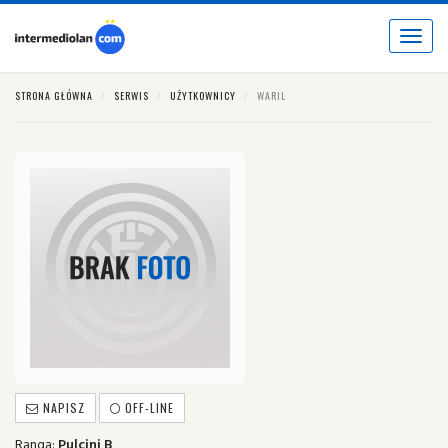
Toggle
navigat
STRONA GŁÓWNA
SERWIS
UŻYTKOWNICY
WARIL
NAPISZ
OFF-LINE
Ranga:
Pulcini B