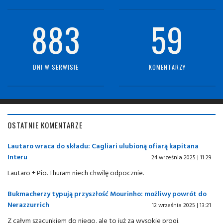
883
59
DNI W SERWISIE
KOMENTARZY
OSTATNIE KOMENTARZE
Lautaro wraca do składu: Cagliari ulubioną ofiarą kapitana
Interu
24 września 2025 | 11:29
Lautaro + Pio. Thuram niech chwilę odpocznie.
Bukmacherzy typują przyszłość Mourinho: możliwy powrót do
Nerazzurrich
12 września 2025 | 13:21
Z całym szacunkiem do niego, ale to już za wysokie progi.