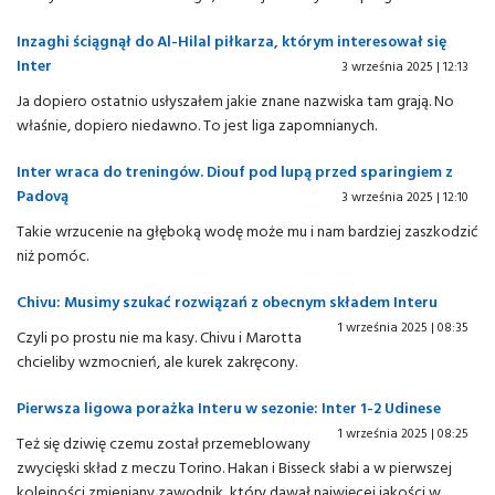
Inzaghi ściągnął do Al-Hilal piłkarza, którym interesował się
Inter
3 września 2025 | 12:13
Ja dopiero ostatnio usłyszałem jakie znane nazwiska tam grają. No
właśnie, dopiero niedawno. To jest liga zapomnianych.
Inter wraca do treningów. Diouf pod lupą przed sparingiem z
Padovą
3 września 2025 | 12:10
Takie wrzucenie na głęboką wodę może mu i nam bardziej zaszkodzić
niż pomóc.
Chivu: Musimy szukać rozwiązań z obecnym składem Interu
1 września 2025 | 08:35
Czyli po prostu nie ma kasy. Chivu i Marotta
chcieliby wzmocnień, ale kurek zakręcony.
Pierwsza ligowa porażka Interu w sezonie: Inter 1-2 Udinese
1 września 2025 | 08:25
Też się dziwię czemu został przemeblowany
zwycięski skład z meczu Torino. Hakan i Bisseck słabi a w pierwszej
kolejności zmieniany zawodnik, który dawał najwięcej jakości w