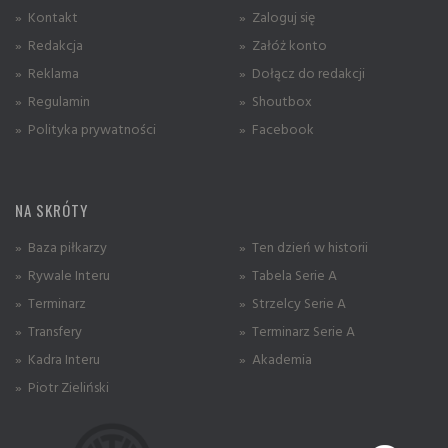
» Kontakt
» Zaloguj się
» Redakcja
» Załóż konto
» Reklama
» Dołącz do redakcji
» Regulamin
» Shoutbox
» Polityka prywatności
» Facebook
NA SKRÓTY
» Baza piłkarzy
» Ten dzień w historii
» Rywale Interu
» Tabela Serie A
» Terminarz
» Strzelcy Serie A
» Transfery
» Terminarz Serie A
» Kadra Interu
» Akademia
» Piotr Zieliński