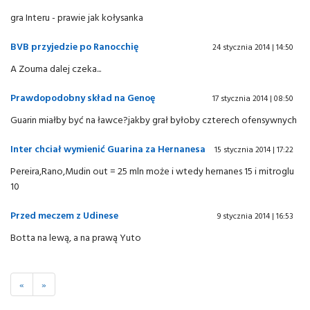
gra Interu - prawie jak kołysanka
BVB przyjedzie po Ranocchię
24 stycznia 2014 | 14:50
A Zouma dalej czeka...
Prawdopodobny skład na Genoę
17 stycznia 2014 | 08:50
Guarin miałby być na ławce?jakby grał byłoby czterech ofensywnych
Inter chciał wymienić Guarina za Hernanesa
15 stycznia 2014 | 17:22
Pereira,Rano,Mudin out = 25 mln może i wtedy hernanes 15 i mitroglu
10
Przed meczem z Udinese
9 stycznia 2014 | 16:53
Botta na lewą, a na prawą Yuto
«
»