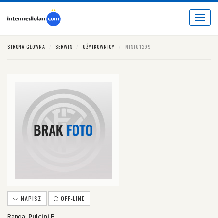
Toggle
navigat
STRONA GŁÓWNA
SERWIS
UŻYTKOWNICY
MISIU1299
NAPISZ
OFF-LINE
Ranga:
Pulcini B