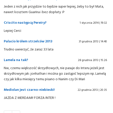
Jeden z nich jak przyjdzie to będzie super lepiej, żeby to był Mata,
nawet kosztem Guarina i bez dopłaty :P
Criscito następcą Pereiry?
1 stycznia 2014 | 19:32
Lepiej Cerci
Palacio królem strzelców 2013
31 grudnia 2013 | 14:40
Trudno uwierzyć, że zaraz 33 lata
Lamela na tak?
28 grudnia 2013 | 15:26
Nw, czemu większość skrzydłowych, nie pasuje do Interu jeżeli jest
skrzydłowym jak: jonhathan i można go zastąpić lepszym np. Lamelą
czy jak kilka miesięcy temu pisano o Nanim czy Di Mari
Mediolan jest czarno-niebieski!
22 grudnia 2013 | 20:35
JAZDA Z MERDAMI! FORZA INTER !