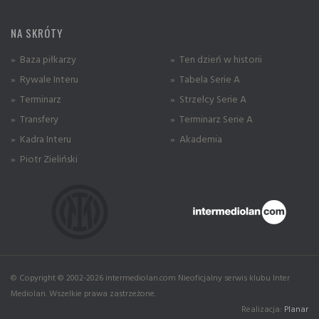
NA SKRÓTY
» Baza piłkarzy
» Ten dzień w historii
» Rywale Interu
» Tabela Serie A
» Terminarz
» Strzelcy Serie A
» Transfery
» Terminarz Serie A
» Kadra Interu
» Akademia
» Piotr Zieliński
© Copyright © 2002-2026 intermediolan.com Nieoficjalny serwis klubu Inter
Mediolan. Wszelkie prawa zastrzeżone.
Realizacja:
Planar