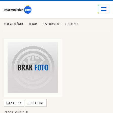
Toggle
navigat
STRONA GŁÓWNA
SERWIS
UŻYTKOWNICY
MISIU1299
NAPISZ
OFF-LINE
Ranga:
Pulcini B