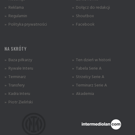
» Reklama
» Dołącz do redakcji
» Regulamin
» Shoutbox
» Polityka prywatności
» Facebook
NA SKRÓTY
» Baza piłkarzy
» Ten dzień w historii
» Rywale Interu
» Tabela Serie A
» Terminarz
» Strzelcy Serie A
» Transfery
» Terminarz Serie A
» Kadra Interu
» Akademia
» Piotr Zieliński