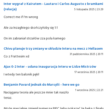
Inter wygrał z Kairatem - Lautaro i Carlos Augusto z bramkami
(relacja)
5 listopada 2025 | 23:29
Correct me if I'm wrong
Ale za Inzaghiego skończyłoby się 1:1
On im zabraniał strzałów zza pola karnego
Chivu planuje trzy zmiany w składzie Interu na mecz z Hellasem
31 października 2025 | 20:11
Co z Frattesim xd
Ajax 0-2 Inter - udana inauguracja Interu w Lidze Mistrzów
17 września 2025 | 20:11
I wtedy ten balonik pękł
Benjamin Pavard jednak do Marsylii - here we go
1 września 2025 | 22:21
Naciągana teoria ale jeszcze mnie tak naszło
teraz.
Może specjalnie zmienil numer na PIEC żeby pokazać że beka z finału ,