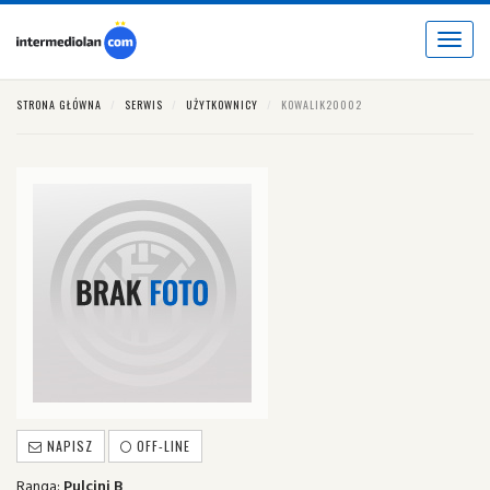
Toggle
navigat
STRONA GŁÓWNA
SERWIS
UŻYTKOWNICY
KOWALIK20002
NAPISZ
OFF-LINE
Ranga:
Pulcini B