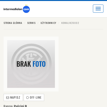
Toggle
navigat
STRONA GŁÓWNA
SERWIS
UŻYTKOWNICY
KOWALIK20002
NAPISZ
OFF-LINE
Ranga:
Pulcini B