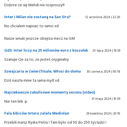
Dobrze ze się Mehdi nie rozproszył!
Inter i Milan nie zostaną na San Siro?
12 września 2024 | 22:20
No chcialem napisac to samo xd
Nasze wnuki jeszcze obejrza mecz na GM
GdS: Inter liczy na 25 milionów euro z koszulek
25 lipca 2024 | 19:39
Szanuje Cie za to, ze jesteś oryginalny
Szwajcaria w ćwierćfinale, Włosi do domu
30 czerwca 2024 | 00:18
Dziś naszła mnie ta sama myśl xd
Najciekawsze zakulisowe momenty sezonu (video)
31 maja 2024 | 10:59
Nie ten link :p
Fala kibiców Interu zalała Mediolan
29 kwietnia 2024 | 20:10
Przebili marsz Ryska Petru ! Tam było od 50 do 250 tys ludzi !