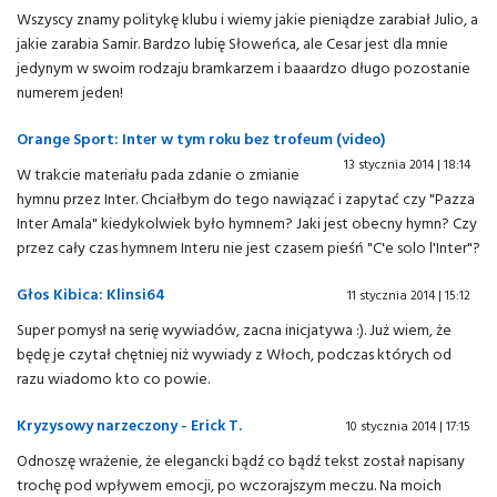
Wszyscy znamy politykę klubu i wiemy jakie pieniądze zarabiał Julio, a
jakie zarabia Samir. Bardzo lubię Słoweńca, ale Cesar jest dla mnie
jedynym w swoim rodzaju bramkarzem i baaardzo długo pozostanie
numerem jeden!
Orange Sport: Inter w tym roku bez trofeum (video)
13 stycznia 2014 | 18:14
W trakcie materiału pada zdanie o zmianie
hymnu przez Inter. Chciałbym do tego nawiązać i zapytać czy "Pazza
Inter Amala" kiedykolwiek było hymnem? Jaki jest obecny hymn? Czy
przez cały czas hymnem Interu nie jest czasem pieśń "C'e solo l'Inter"?
Głos Kibica: Klinsi64
11 stycznia 2014 | 15:12
Super pomysł na serię wywiadów, zacna inicjatywa :). Już wiem, że
będę je czytał chętniej niż wywiady z Włoch, podczas których od
razu wiadomo kto co powie.
Kryzysowy narzeczony - Erick T.
10 stycznia 2014 | 17:15
Odnoszę wrażenie, że elegancki bądź co bądź tekst został napisany
trochę pod wpływem emocji, po wczorajszym meczu. Na moich