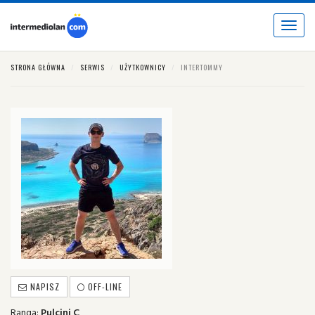
Toggle
navigat
STRONA GŁÓWNA
SERWIS
UŻYTKOWNICY
INTERTOMMY
NAPISZ
OFF-LINE
Ranga:
Pulcini C