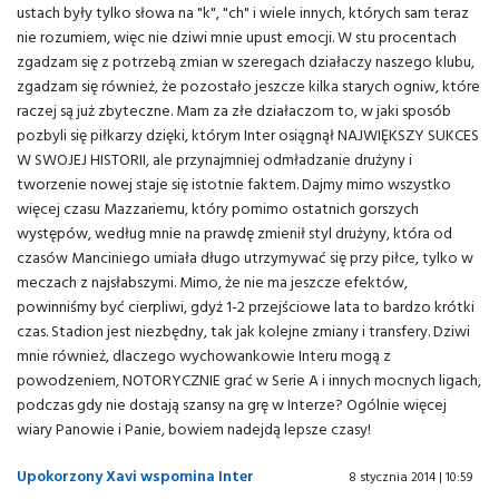
ustach były tylko słowa na "k", "ch" i wiele innych, których sam teraz
nie rozumiem, więc nie dziwi mnie upust emocji. W stu procentach
zgadzam się z potrzebą zmian w szeregach działaczy naszego klubu,
zgadzam się również, że pozostało jeszcze kilka starych ogniw, które
raczej są już zbyteczne. Mam za złe działaczom to, w jaki sposób
pozbyli się piłkarzy dzięki, którym Inter osiągnął NAJWIĘKSZY SUKCES
W SWOJEJ HISTORII, ale przynajmniej odmładzanie drużyny i
tworzenie nowej staje się istotnie faktem. Dajmy mimo wszystko
więcej czasu Mazzariemu, który pomimo ostatnich gorszych
występów, według mnie na prawdę zmienił styl drużyny, która od
czasów Manciniego umiała długo utrzymywać się przy piłce, tylko w
meczach z najsłabszymi. Mimo, że nie ma jeszcze efektów,
powinniśmy być cierpliwi, gdyż 1-2 przejściowe lata to bardzo krótki
czas. Stadion jest niezbędny, tak jak kolejne zmiany i transfery. Dziwi
mnie również, dlaczego wychowankowie Interu mogą z
powodzeniem, NOTORYCZNIE grać w Serie A i innych mocnych ligach,
podczas gdy nie dostają szansy na grę w Interze? Ogólnie więcej
wiary Panowie i Panie, bowiem nadejdą lepsze czasy!
Upokorzony Xavi wspomina Inter
8 stycznia 2014 | 10:59