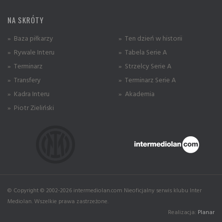
NA SKRÓTY
» Baza piłkarzy
» Ten dzień w historii
» Rywale Interu
» Tabela Serie A
» Terminarz
» Strzelcy Serie A
» Transfery
» Terminarz Serie A
» Kadra Interu
» Akademia
» Piotr Zieliński
© Copyright © 2002-2026 intermediolan.com Nieoficjalny serwis klubu Inter
Mediolan. Wszelkie prawa zastrzeżone.
Realizacja:
Planar