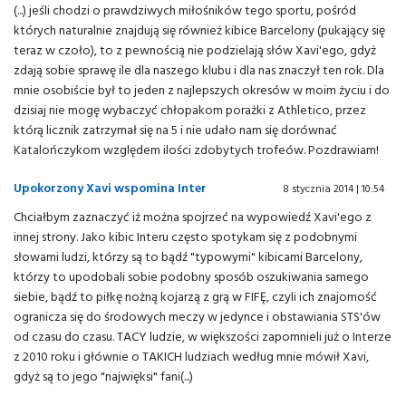
(...) jeśli chodzi o prawdziwych miłośników tego sportu, pośród
których naturalnie znajdują się również kibice Barcelony (pukający się
teraz w czoło), to z pewnością nie podzielają słów Xavi'ego, gdyż
zdają sobie sprawę ile dla naszego klubu i dla nas znaczył ten rok. Dla
mnie osobiście był to jeden z najlepszych okresów w moim życiu i do
dzisiaj nie mogę wybaczyć chłopakom porażki z Athletico, przez
którą licznik zatrzymał się na 5 i nie udało nam się dorównać
Katalończykom względem ilości zdobytych trofeów. Pozdrawiam!
Upokorzony Xavi wspomina Inter
8 stycznia 2014 | 10:54
Chciałbym zaznaczyć iż można spojrzeć na wypowiedź Xavi'ego z
innej strony. Jako kibic Interu często spotykam się z podobnymi
słowami ludzi, którzy są to bądź "typowymi" kibicami Barcelony,
którzy to upodobali sobie podobny sposób oszukiwania samego
siebie, bądź to piłkę nożną kojarzą z grą w FIFĘ, czyli ich znajomość
ogranicza się do środowych meczy w jedynce i obstawiania STS'ów
od czasu do czasu. TACY ludzie, w większości zapomnieli już o Interze
z 2010 roku i głównie o TAKICH ludziach według mnie mówił Xavi,
gdyż są to jego "najwięksi" fani(...)