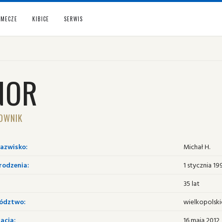
MECZE
KIBICE
SERWIS
NOR
OWNIK
nazwisko:
Michał H.
rodzenia:
1 stycznia 19
35 lat
ództwo:
wielkopolski
acja:
16 maja 2012