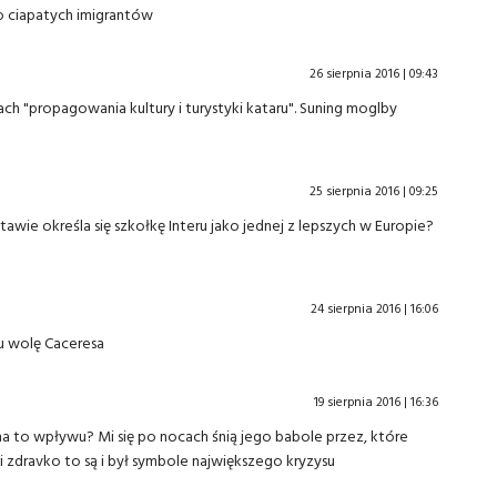
do ciapatych imigrantów
26 sierpnia 2016 | 09:43
ch "propagowania kultury i turystyki kataru". Suning moglby
25 sierpnia 2016 | 09:25
stawie określa się szkołkę Interu jako jednej z lepszych w Europie?
24 sierpnia 2016 | 16:06
u wolę Caceresa
19 sierpnia 2016 | 16:36
na to wpływu? Mi się po nocach śnią jego babole przez, które
i zdravko to są i był symbole największego kryzysu