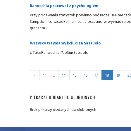
Ranocchia pracował z psychologiem
Przy podawaniu statystyk powinno być raczej 166 meczów
Sampdorii to szczekał na Inter, a ostatnio w wywiadze p
graczem.
Wszyscy trzymamy kciuki za Sassuolo
#TakeRanocchia #JeSuisSassuolo
«
1
.....
14
15
16
17
18
19
2
PIŁKARZE DODANI DO ULUBIONYCH
Brak piłkarzy dodanych do ulubionych