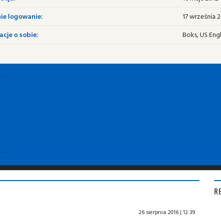
ie logowanie:
17 września 2
cje o sobie:
Boks, US Engl
R
26 sierpnia 2016 | 12:39