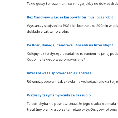
Takie gesty to rozumiem, co innego jakby sie dokładali 
Bez Candrevy w Lidze Europy? Inter musi coś zrobić
Wystarczy spojrzeć na PSG i ich kontrakt na 200mln w cela
dokladnie tak samo zrobic
De Boer, Banega, Candreva i Ansaldi na Inter Night
Kolejny raz to słyszę ale nadal nie rozumiem na jakiej pod
Kogo my takiego wypromowalismy?
Inter rozważa sprowadzenie Caceresa
Również popieram. Jak z ławki ma wchodzić ranokia to jz
Wszyscy trzymamy kciuki za Sassuolo
Turbot chyba nie powiesz teraz, że jego osoba nie miała 
traciliśmy bramki a co za tym idzie pkty. On, gównotomo 