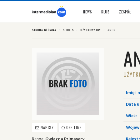
NEWS
KLUB
ZESPÓŁ
STRONA GŁÓWNA
SERWIS
UŻYTKOWNICY
ANOR
A
UŻYTK
Imię i 
Data u
Wiek:
Wojew
NAPISZ
OFF-LINE
Ranga:
Gwiazda Primavery
Rejestr