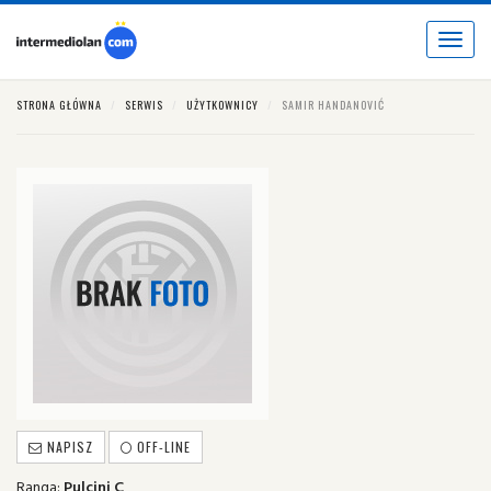
Toggle
navigat
STRONA GŁÓWNA
SERWIS
UŻYTKOWNICY
SAMIR HANDANOVIĆ
NAPISZ
OFF-LINE
Ranga:
Pulcini C