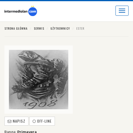
Toggle
navigat
STRONA GŁÓWNA
SERWIS
UŻYTKOWNICY
ESTER
NAPISZ
OFF-LINE
Ranga:
Primavera