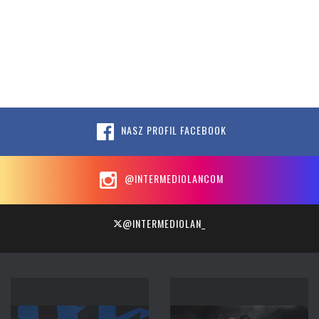
NASZ PROFIL FACEBOOK
@INTERMEDIOLANCOM
@INTERMEDIOLAN_