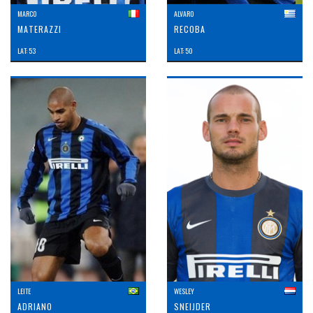
MARCO
ALVARO
MATERAZZI
RECOBA
LAT: 53
LAT: 50
LEITE
WESLEY
ADRIANO
SNEIJDER