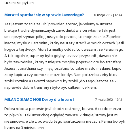
tu sens sie pytam
Moratti spotkał się w sprawie Lavezziego?
8 maja 2012 | 12:44
Tez jestem zdania ze Obi powinien zostac, jakwiemy w Interze
brakuje troche dynamicznych zawodników a on własnie taki jest,
umie przytrzymac piłkę , ruszyc do przodu, to moje zdanie. Zupełnie
inaczej mysle o Faraonim , który neistety stracił w moich oczach i jesli
kogos z tej dwojki Moratti miałby oddac to uwazam , ze Faraoniego.
A tak ogolnie, super by było gdyby Lavezzi przyszedł , dawno nie
było zawodnika , ktory z miejsca mogłby poprawic gre bo transfery
Jezusa , Jonathana czy innycj ostatnio to takie masło maslane, kupic
zeby kupic a czy pomoze, moze kiedys. Nam potrzeba zeby ktos
zrobił roznice a Lavezzi napewno by zrobił ,do tego jeszcze ze 2
naprawde dobre transfery i było byc całkiem całkiem.
MILANO SIAMO NOI! Derby dla Interu !
7 maja 2012 | 12:15
Dobra robota panowie jesli chodzi o stronę , brawo. A co do meczu
to pięknie ! Taki Inter chcę oglądać zawsze. Z drugiej strony jest mi
niesamowicie zle z powodu tego spartaczenia meczu z Parma bo byli
bysmy na 3 miejscu ehh.