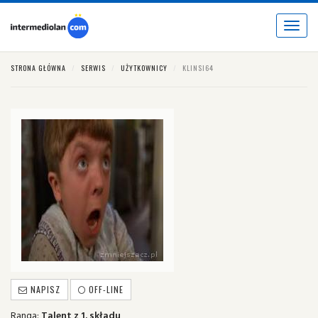
Toggle
navigat
STRONA GŁÓWNA
SERWIS
UŻYTKOWNICY
KLINSI64
NAPISZ
OFF-LINE
Ranga:
Talent z 1. składu