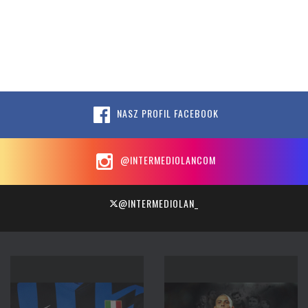
NASZ PROFIL FACEBOOK
@INTERMEDIOLANCOM
@INTERMEDIOLAN_