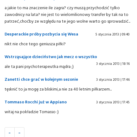
a jakie to ma znaczenie ile zagra? czy muszą przychodzić tylko
zawodnicy na lata? nie jest to wielomilionowy transfer by tak na to
patrzeć,choćby ze względu na te jego wolne warto go sprowadzić...
Desperackie próby pozbycia się Wesa
5 stycznia 2013 | 09:40
nikt nie chce tego geniusza piłki?
Wstrząsające dzieciństwo jak mecz o wszystko
3 stycznia 2013 | 18:16
ale ta pani psychoterapeutka mądra ;)
Zanetti chce grać w kolejnym sezonie
3 stycznia 2013 | 17:46
tęsknić to ja mogę za bliskimi,a nie za 40 letnim piłkarzem...
Tommaso Rocchi już w Appiano
3 stycznia 2013 | 17:45
witaj na pokładzie Tomasso :)
«
»