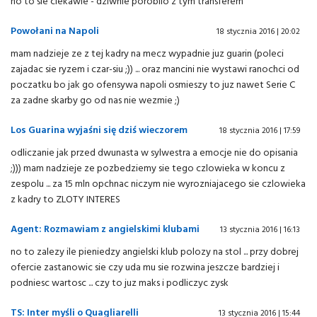
no to sie ciekawie - dziwnie porobilo z tym transferem
Powołani na Napoli
18 stycznia 2016 | 20:02
mam nadzieje ze z tej kadry na mecz wypadnie juz guarin (poleci
zajadac sie ryzem i czar-siu ;)) ... oraz mancini nie wystawi ranochci od
poczatku bo jak go ofensywa napoli osmieszy to juz nawet Serie C
za zadne skarby go od nas nie wezmie ;)
Los Guarina wyjaśni się dziś wieczorem
18 stycznia 2016 | 17:59
odliczanie jak przed dwunasta w sylwestra a emocje nie do opisania
;))) mam nadzieje ze pozbedziemy sie tego czlowieka w koncu z
zespolu ... za 15 mln opchnac niczym nie wyrozniajacego sie czlowieka
z kadry to ZLOTY INTERES
Agent: Rozmawiam z angielskimi klubami
13 stycznia 2016 | 16:13
no to zalezy ile pieniedzy angielski klub polozy na stol ... przy dobrej
ofercie zastanowic sie czy uda mu sie rozwina jeszcze bardziej i
podniesc wartosc ... czy to juz maks i podliczyc zysk
TS: Inter myśli o Quagliarelli
13 stycznia 2016 | 15:44