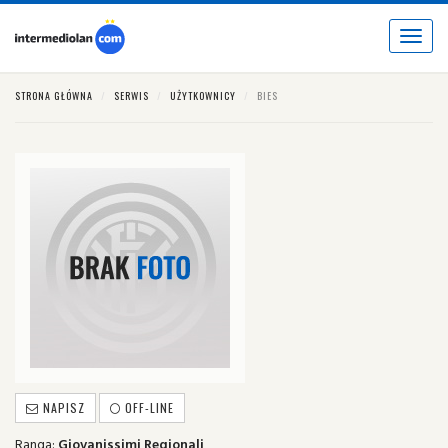
Toggle
navigat
STRONA GŁÓWNA
SERWIS
UŻYTKOWNICY
BIES
NAPISZ
OFF-LINE
Ranga:
Giovanissimi Regionali