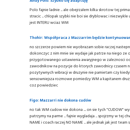
Andy Polo: Szybko się adaptuję
Polo fajnie ladnie ... ale obejrzalem kilka skrotow tej prim
stracic ... chlopak szybki nie boi sie dryblowac i niezwykle u
jest INTERU wciaz WM
Thohir: Współpraca z Mazzarrim będzie kontynuowa
no szczerze powiem nie wyobrazam sobie raczej nastepne
dokonczyc z nim mnie sie wydaje jak patrze na niego ze on
przygotowanego ustawienia awaryjnego w zaleznosci od sy
zawodnikow na pozycje do ktorych zawodnicy czasem nie 
pozytywnych wibracji w druzynie nie pamietam czy kiedyko
sensowniejsza rozmowe pomiedzy WM a kapitanem druzyn
coz powiedziec
Figo: Mazzarri nie dokona cudów
no tak WM cudow nie dokona .... on sie tych "CUDOW" wys
patrzymy na parme ... fajnie wygladaja ... spojrzmy w tej c
NAME i coach raczej NO NAME ... ale jednak jak jest team 