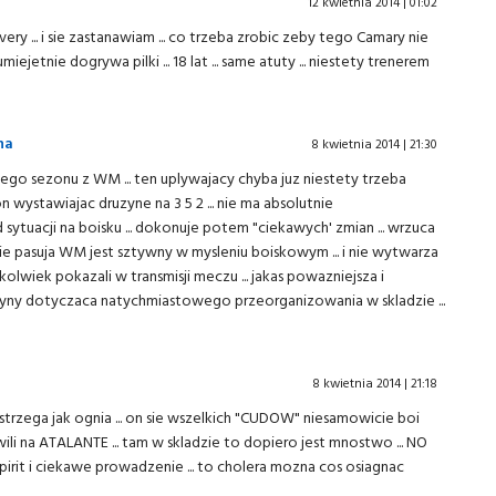
12 kwietnia 2014 | 01:02
avery ... i sie zastanawiam ... co trzeba zrobic zeby tego Camary nie
miejetnie dogrywa pilki ... 18 lat ... same atuty ... niestety trenerem
na
8 kwietnia 2014 | 21:30
go sezonu z WM ... ten uplywajacy chyba juz niestety trzeba
 wystawiajac druzyne na 3 5 2 ... nie ma absolutnie
tuacji na boisku ... dokonuje potem "ciekawych' zmian ... wrzuca
pasuja WM jest sztywny w mysleniu boiskowym ... i nie wytwarza
lwiek pokazali w transmisji meczu ... jakas powazniejsza i
y dotyczaca natychmiastowego przeorganizowania w skladzie ...
8 kwietnia 2014 | 21:18
trzega jak ognia ... on sie wszelkich "CUDOW" niesamowicie boi
hwili na ATALANTE ... tam w skladzie to dopiero jest mnostwo ... NO
spirit i ciekawe prowadzenie ... to cholera mozna cos osiagnac