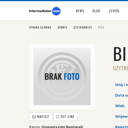
NEWS
KLUB
ZESPÓŁ
STRONA GŁÓWNA
SERWIS
UŻYTKOWNICY
BIES
BI
UŻYTK
Imię i 
Data u
Wiek:
Wojew
NAPISZ
OFF-LINE
Ranga:
Giovanissimi Regionali
Rejestr