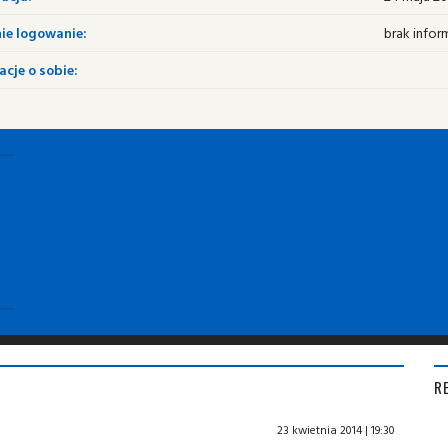
ie logowanie:
brak infor
cje o sobie:
R
23 kwietnia 2014 | 19:30