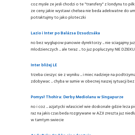
coz mysle ze jesli chodzi o te "transfery" z londynu to pil
ze ceny jakie wystawi chelsea nie beda adekwatne do umi
potraktujmy to jako ploteczki
Lazio i Inter po Balázsa Dzsudzsáka
no bez wyglupow panowie dyrektorzy ... nie sciagajmy juz
mlodzienczych ... ale teraz ... to juz popluczyny NIE DZIEKUJ
Inter bliżej LE
trzeba cieszyc sie z wyniku ... i miec nadzieje na podtrzy
zdobywac ... chyba w sumie w obecnej naszej sytuacji bez zn
Pomysł Thohira: Derby Mediolanu w Singapurze
no i coz ... azjatycki wlasciciel wie doskonale gdzie leza
raz na jakis czas beda rozgrywane w AZJI zreszta juz nied
w tamtym swiecie