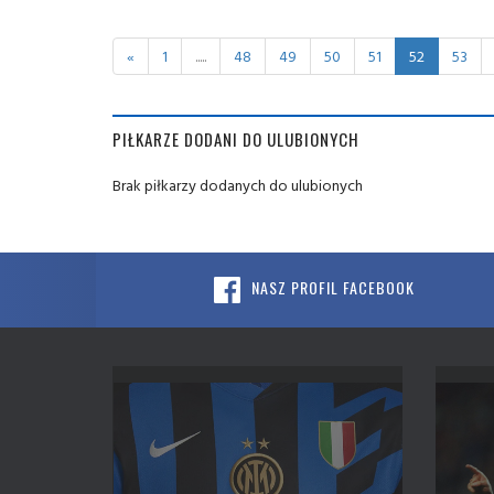
«
1
.....
48
49
50
51
52
53
PIŁKARZE DODANI DO ULUBIONYCH
Brak piłkarzy dodanych do ulubionych
NASZ PROFIL FACEBOOK