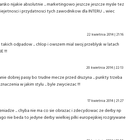
karsko nijakie absolutnie ... marketingowo jeszcze jeszcze mysle tez
ejetnosci i przydatnosci tych zawodnikow dla INTERU ... wiec
22 kwietnia 2014 | 21:16
 takich odpadow ... chlop i owszem mial swoj przeblysk w latach
E !!!
20 kwietnia 2014 | 22:13
manie dobrej passy bo trudne mecze przed druzyna ... punkty trzeba
aczenia w jakim stylu ... byle zwyciezac !!!
17 kwietnia 2014 | 21:27
 pieniadze ... chyba nie ma co sie obrazac i zdecydowac ze derby np
lugo nie beda to jedyne derby wielkiej pilki europejskiej rozgrywane