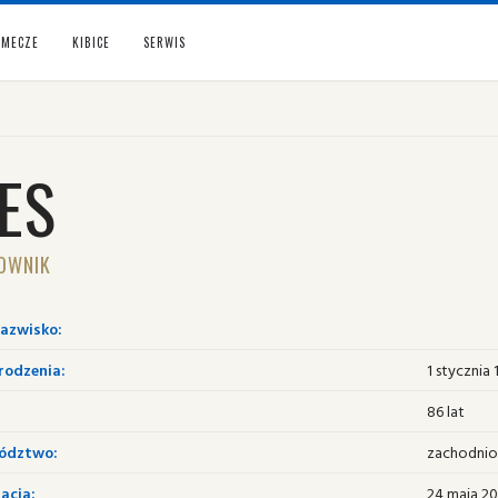
MECZE
KIBICE
SERWIS
ES
OWNIK
nazwisko:
rodzenia:
1 stycznia
86 lat
ództwo:
zachodnio
acja:
24 maja 20