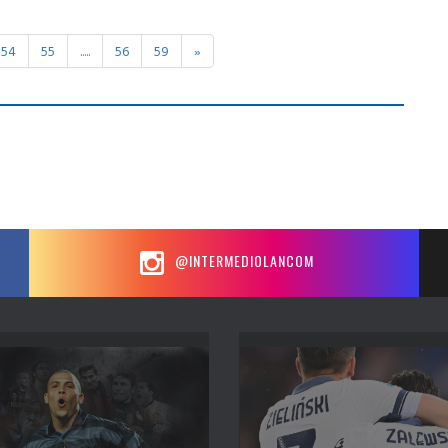
54
55
.....
56
59
»
@INTERMEDIOLANCOM