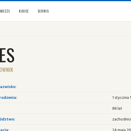
MECZE
KIBICE
SERWIS
ES
OWNIK
nazwisko:
rodzenia:
1 stycznia
86 lat
ództwo:
zachodnio
acja:
24 maja 20