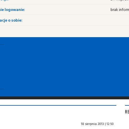
ie logowanie:
brak infor
cje o sobie:
R
18 sierpnia 2013 | 12:50