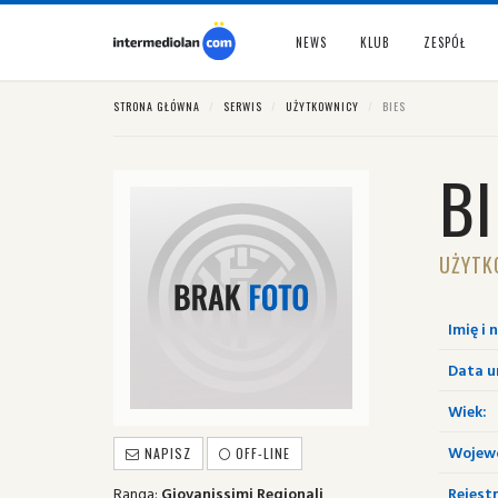
NEWS
KLUB
ZESPÓŁ
STRONA GŁÓWNA
SERWIS
UŻYTKOWNICY
BIES
BI
UŻYTK
Imię i 
Data u
Wiek:
Wojew
NAPISZ
OFF-LINE
Ranga:
Giovanissimi Regionali
Rejestr