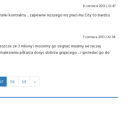
8 czerwca 2013 | 22:47
arunki kontraktu ... zapewne nizszego niz placi mu City to bardzo
7 czerwca 2013 | 22:38
a jeszcze ze 3 mliony i mozemy go zegnac musimy sie raczej
nalezieniu pilkarza dosyc dobrze grajacego ... i sprzedac go do
57
58
59
»