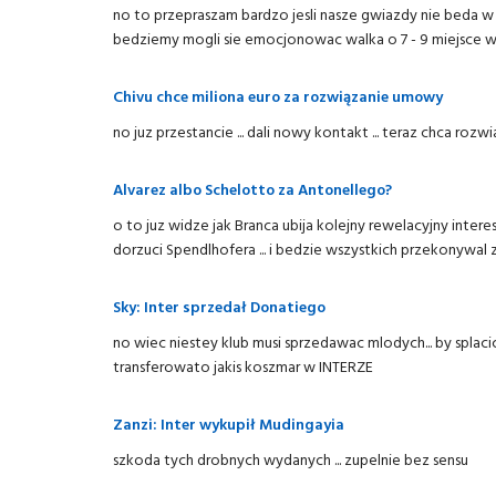
no to przepraszam bardzo jesli nasze gwiazdy nie beda w s
bedziemy mogli sie emocjonowac walka o 7 - 9 miejsce w 
Chivu chce miliona euro za rozwiązanie umowy
no juz przestancie ... dali nowy kontakt ... teraz chca rozwi
Alvarez albo Schelotto za Antonellego?
o to juz widze jak Branca ubija kolejny rewelacyjny intere
dorzuci Spendlhofera ... i bedzie wszystkich przekonywal 
Sky: Inter sprzedał Donatiego
no wiec niestey klub musi sprzedawac mlodych... by splaci
transferowato jakis koszmar w INTERZE
Zanzi: Inter wykupił Mudingayia
szkoda tych drobnych wydanych ... zupelnie bez sensu