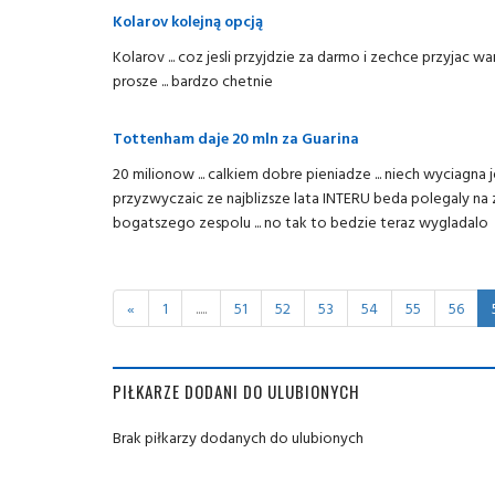
Kolarov kolejną opcją
Kolarov ... coz jesli przyjdzie za darmo i zechce przyjac w
prosze ... bardzo chetnie
Tottenham daje 20 mln za Guarina
20 milionow ... calkiem dobre pieniadze ... niech wyciagn
przyzwyczaic ze najblizsze lata INTERU beda polegaly na z
bogatszego zespolu ... no tak to bedzie teraz wygladalo
«
1
.....
51
52
53
54
55
56
PIŁKARZE DODANI DO ULUBIONYCH
Brak piłkarzy dodanych do ulubionych