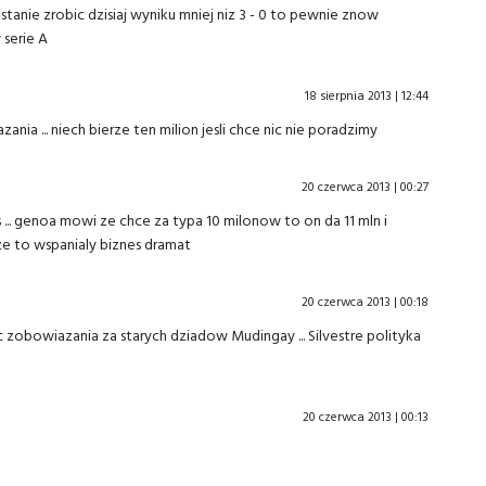
tanie zrobic dzisiaj wyniku mniej niz 3 - 0 to pewnie znow
serie A
18 sierpnia 2013 | 12:44
azania ... niech bierze ten milion jesli chce nic nie poradzimy
20 czerwca 2013 | 00:27
s ... genoa mowi ze chce za typa 10 milonow to on da 11 mln i
ze to wspanialy biznes dramat
20 czerwca 2013 | 00:18
c zobowiazania za starych dziadow Mudingay ... Silvestre polityka
20 czerwca 2013 | 00:13