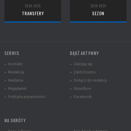
2024-2025
2024-2025
TRANSFERY
SEZON
SERWIS
BĄDŹ AKTYWNY
» Kontakt
» Zaloguj się
» Redakcja
» Załóż konto
» Reklama
» Dołącz do redakcji
» Regulamin
» Shoutbox
» Polityka prywatności
» Facebook
NA SKRÓTY
» Baza piłkarzy
» Ten dzień w historii