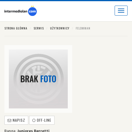
Toggle
navigat
STRONA GŁÓWNA
SERWIS
UŻYTKOWNICY
FELDMMAN
NAPISZ
OFF-LINE
Ranga:
Juniores Berretti