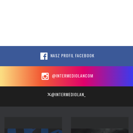
NASZ PROFIL FACEBOOK
@INTERMEDIOLANCOM
@INTERMEDIOLAN_