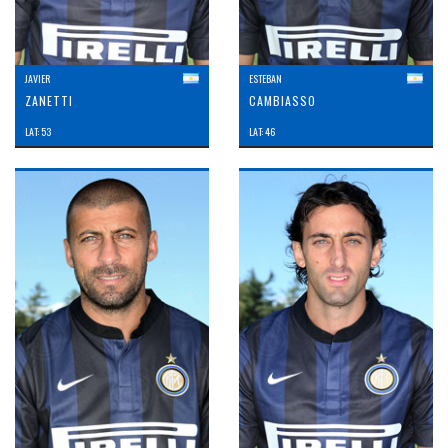
JAVIER
ESTEBAN
ZANETTI
CAMBIASSO
LAT: 53
LAT: 46