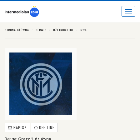
Toggle
navigat
STRONA GŁÓWNA
SERWIS
UŻYTKOWNICY
NWK
NAPISZ
OFF-LINE
Ranga:
Gracz 1. drużyny