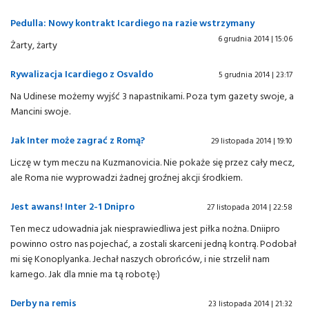
Pedulla: Nowy kontrakt Icardiego na razie wstrzymany
6 grudnia 2014 | 15:06
Żarty, żarty
Rywalizacja Icardiego z Osvaldo
5 grudnia 2014 | 23:17
Na Udinese możemy wyjść 3 napastnikami. Poza tym gazety swoje, a
Mancini swoje.
Jak Inter może zagrać z Romą?
29 listopada 2014 | 19:10
Liczę w tym meczu na Kuzmanovicia. Nie pokaże się przez cały mecz,
ale Roma nie wyprowadzi żadnej groźnej akcji środkiem.
Jest awans! Inter 2-1 Dnipro
27 listopada 2014 | 22:58
Ten mecz udowadnia jak niesprawiedliwa jest piłka nożna. Dniipro
powinno ostro nas pojechać, a zostali skarceni jedną kontrą. Podobał
mi się Konoplyanka. Jechał naszych obrońców, i nie strzelił nam
karnego. Jak dla mnie ma tą robotę:)
Derby na remis
23 listopada 2014 | 21:32