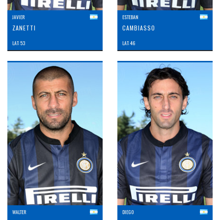
JAVIER
ESTEBAN
ZANETTI
CAMBIASSO
LAT: 53
LAT: 46
WALTER
DIEGO