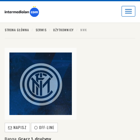
Toggle
navigat
STRONA GŁÓWNA
SERWIS
UŻYTKOWNICY
NWK
NAPISZ
OFF-LINE
Ranga:
Gracz 1. drużyny