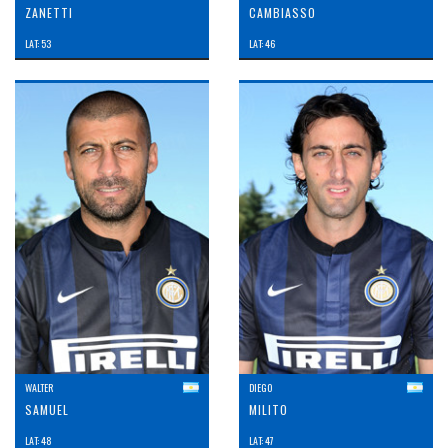
ZANETTI
CAMBIASSO
LAT: 53
LAT: 46
WALTER
DIEGO
SAMUEL
MILITO
LAT: 48
LAT: 47