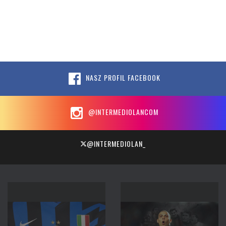
NASZ PROFIL FACEBOOK
@INTERMEDIOLANCOM
@INTERMEDIOLAN_