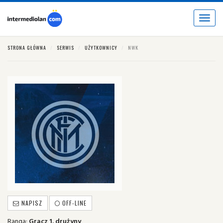
Toggle
navigat
STRONA GŁÓWNA
SERWIS
UŻYTKOWNICY
NWK
NAPISZ
OFF-LINE
Ranga:
Gracz 1. drużyny