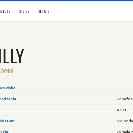
MECZE
KIBICE
SERWIS
ILLY
OWNIK
nazwisko:
rodzenia:
22 paździ
47 lat
ództwo:
Nie pod
acja:
26 maja 