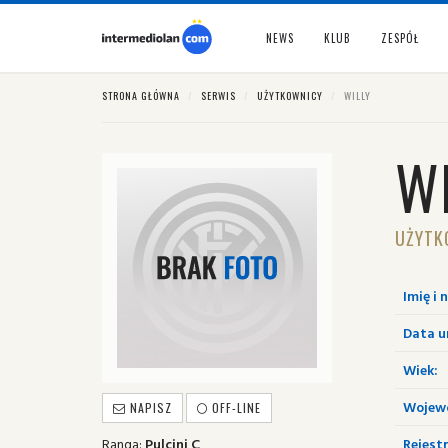
NEWS
KLUB
ZESPÓŁ
STRONA GŁÓWNA
SERWIS
UŻYTKOWNICY
WILLY
W
UŻYTK
Imię i 
Data u
Wiek:
Wojew
NAPISZ
OFF-LINE
Ranga:
Pulcini C
Rejestr