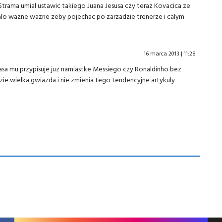
trama umial ustawic takiego Juana Jesusa czy teraz Kovacica ze
alo wazne wazne zeby pojechac po zarzadzie trenerze i calym
16 marca 2013 | 11:28
sa mu przypisuje juz namiastke Messiego czy Ronaldinho bez
dzie wielka gwiazda i nie zmienia tego tendencyjne artykuly