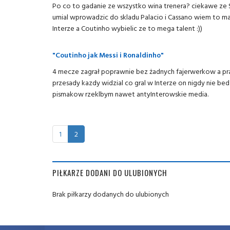
Po co to gadanie ze wszystko wina trenera? ciekawe ze S
umial wprowadzic do skladu Palacio i Cassano wiem to m
Interze a Coutinho wybielic ze to mega talent :))
"Coutinho jak Messi i Ronaldinho"
4 mecze zagrał poprawnie bez żadnych fajerwerkow a pra
przesady kazdy widzial co gral w Interze on nigdy nie be
pismakow rzeklbym nawet antyInterowskie media.
1
2
PIŁKARZE DODANI DO ULUBIONYCH
Brak piłkarzy dodanych do ulubionych