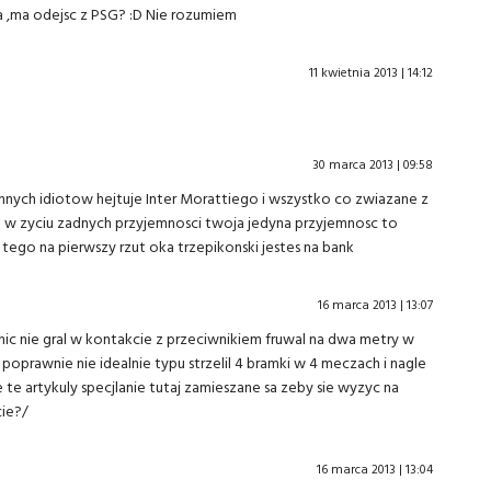
a ,ma odejsc z PSG? :D Nie rozumiem
11 kwietnia 2013 | 14:12
30 marca 2013 | 09:58
 innych idiotow hejtuje Inter Morattiego i wszystko co zwiazane z
ym w zyciu zadnych przyjemnosci twoja jedyna przyjemnosc to
 tego na pierwszy rzut oka trzepikonski jestes na bank
16 marca 2013 | 13:07
 nic nie gral w kontakcie z przeciwnikiem fruwal na dwa metry w
prawnie nie idealnie typu strzelil 4 bramki w 4 meczach i nagle
ze te artykuly specjlanie tutaj zamieszane sa zeby sie wyzyc na
cie?/
16 marca 2013 | 13:04