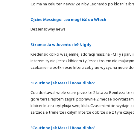
Co ma na celu ten news? Ze niby Leonardo po klotni z Ibr
Ojciec Messiego: Leo mógł iść do Włoch
Bezsensowny news
Strama: Ja w Juventusie? Nigdy
Kredensik kolko wzajemnej adoracji masz na FCI Ty i paru
Interem ty nie jestes kibicem ty jestes trolem nie majac
czekanie na potkniecie Interu zeby sie wyzyc na necie do
"Coutinho jak Messi i Ronaldinho"
Cou dostawal wiele szans przez te 2 lata za Beniteza tez
gore teraz raptem zagral poprawnie 2 mecze powtarzam po
kibicer Interu krytykuja swoj klub. Czasami mi sie wydaje 
zarzadzie trenerze i calym Interze dobrze sie z tym czuje
"Coutinho jak Messi i Ronaldinho"