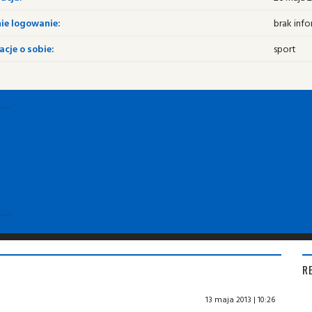
ie logowanie:
brak info
cje o sobie:
sport
R
13 maja 2013 | 10:26