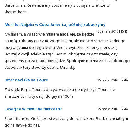
Barcelona z Realem, a my zostaniemy z dupą na wietrze w
skarpetkach.
Murillo: Najpierw Copa America, później zobaczymy
26 maja 2016 | 15:15
Myślałem, a właściwie miałem nadzieję, że będzie
to mój ulubiony gracz nowego Interu, ale nie widzę w nim żadnego
przywiązania do tego klubu. Widać wyraźnie, że przy pierwszej
lepszej okazji ucieknie stąd. Jest mi obojętne czy zostanie, czy
sprzedamy go za grube pieniądze. Spokojnie można znaleźć dobrego
stopera, który stworzy duet z Mirandą.
Inter naciska na Toure
25 maja 2016 | 17:46
Z dwójki Biglia-Toure zdecydowanie argentyńczyk. Toure nie
znajdzie tu motywacji do gry na 100%.
Lasagna w menu na mercato?
25 maja 2016 | 17:44
Super transfer. Gość jest stworzony do roli Jokera. Bardzo chciałbym
go na ławkę do nas.