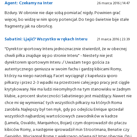
Agent: Czekamy na Inter
26 marca 2016 | 14:47
Bzdury. W obronie nie daje sobą pomiatać nigdy. Powinien grać
więcej, bo widzę w nim spory potencjał. Do tego świetnie bije stałe
fragmenty jak na obrońcę.
Sabatini: Ljajić? Wszystko w rękach Interu
21 marca 2016 | 23:39
"Dyrektor sportowy Interu jednoznacznie stwierdził, że w obecnej
chwili piłka znajduje się po stronie Interu" - Niestety nie jest
dyrektorem sportowym Interu :/ Uważam tego gościa za
autentycznego geniusza w swoim fachu i gardzę kibicami Romy,
którzy na niego narzekają. Facet wyciągnął z kapelusza sporo
piłkarzy i przez 2-3 wpadki na przestrzeni całej jego pracy jest ciągle
krytykowany. Nie ma ludzi nieomylnych na tym stanowisku w żadnym
klubie, a procent skuteczności Sabatiniego jest miażdżący. Nawet nie
chce mi się wymieniać tych wszystkich piłkarzy na których Roma
zarobiła. Najlepszy był ten myk, gdy po odejściu Enrique sprzedał
wszystkich najbardziej wartościowych zawodników w kadrze
(Lamela, Osvaldo, Marquinhos, Bojan) czym doprowadził do płaczu
kibiców Romy, a następnie sprowadził m.in Strootmana, Benatie czy
Gervinho. Wyciągnął Romę z większego gówna niż Inter obecnie. On i