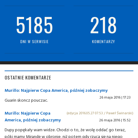
5185
218
DNI W SERWISIE
KOMENTARZY
OSTATNIE KOMENTARZE
Murillo: Najpierw Copa America, później zobaczymy
26 maja 2016 | 17:23
Guarin skoncz pouczac.
Murillo: Najpierw Copa
(edycja 2016.05.27 07:53 / Paweł Świnarski)
America, później zobaczymy
26 maja 2016 | 15:52
Dupy popękały wam widze. Chodzi o to, że wolę oddać go teraz,
póki mamy Mirandę w obronie, niż potem gdy rzucą się na niego