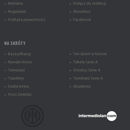
» Reklama
» Dołącz do redakcji
» Regulamin
» Shoutbox
» Polityka prywatności
» Facebook
NA SKRÓTY
» Baza piłkarzy
» Ten dzień w historii
» Rywale Interu
» Tabela Serie A
» Terminarz
» Strzelcy Serie A
» Transfery
» Terminarz Serie A
» Kadra Interu
» Akademia
» Piotr Zieliński