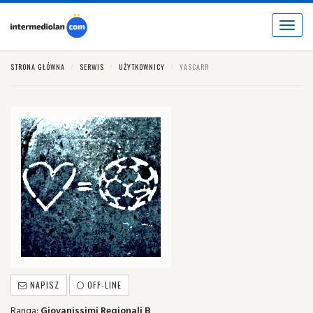
Toggle
navigat
STRONA GŁÓWNA
SERWIS
UŻYTKOWNICY
YASCARR
NAPISZ
OFF-LINE
Ranga:
Giovanissimi Regionali B