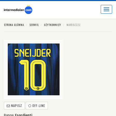
Toggle
navigat
STRONA GŁÓWNA
SERWIS
UŻYTKOWNICY
MARIOZZZZ
NAPISZ
OFF-LINE
Ranga:
Esordienti